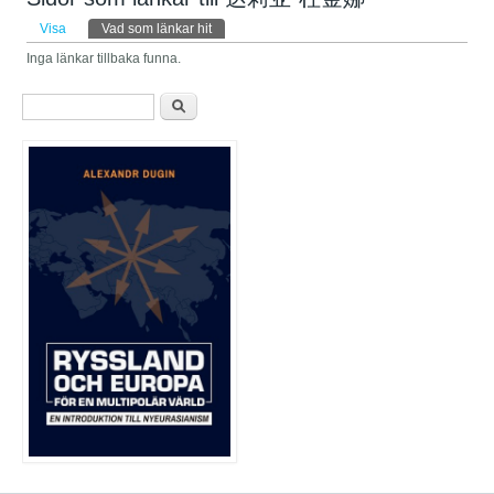
Primära flikar
Visa
Vad som länkar hit
(aktiv flik)
Inga länkar tillbaka funna.
Sökformulär
Sök