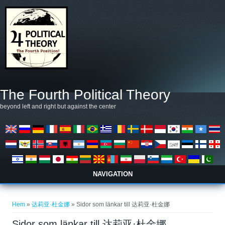
Hoppa till huvudinnehåll
The Fourth Political Theory
beyond left and right but against the center
NAVIGATION
Du är här
Hem
»
达莉亚·杜金娜
» Sidor som länkar till 达莉亚·杜金娜
Sidor som länkar till 达莉亚·杜金娜