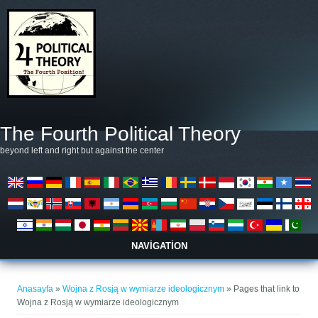
Ana içeriğe atla
The Fourth Political Theory
beyond left and right but against the center
NAVIGATION
Buradasınız
Anasayfa
»
Wojna z Rosją w wymiarze ideologicznym
» Pages that link to
Wojna z Rosją w wymiarze ideologicznym