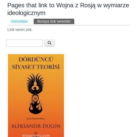
Pages that link to Wojna z Rosją w wymiarze
ideologicznym
Birincil sekmeler
Görüntüle
Buraya link verenler
(etkin sekme)
Link veren yok.
Arama formu
Ara