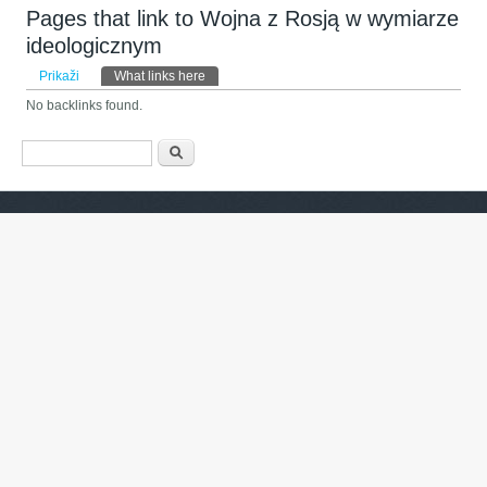
Pages that link to Wojna z Rosją w wymiarze
ideologicznym
Primarni zavihki
Prikaži
What links here
(active tab)
No backlinks found.
Iskalnik
Išči