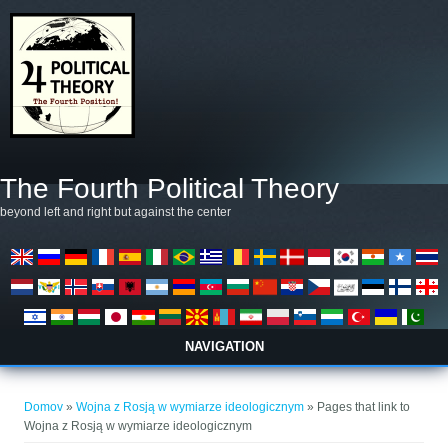
Skip to main content
The Fourth Political Theory
beyond left and right but against the center
NAVIGATION
Nahajate se tukaj
Domov
»
Wojna z Rosją w wymiarze ideologicznym
» Pages that link to
Wojna z Rosją w wymiarze ideologicznym