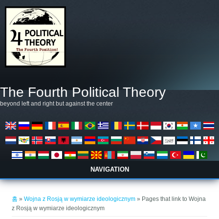
주요 콘텐츠로 건너뛰기
The Fourth Political Theory
beyond left and right but against the center
NAVIGATION
현재 위치
홈
»
Wojna z Rosją w wymiarze ideologicznym
» Pages that link to Wojna
z Rosją w wymiarze ideologicznym