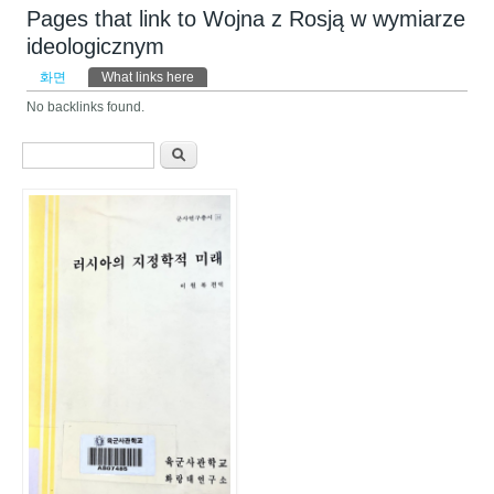
Pages that link to Wojna z Rosją w wymiarze
ideologicznym
기본탭
화면
What links here
(활성탭)
No backlinks found.
검색 폼
찾기