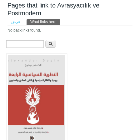
Pages that link to Avrasyacılık ve
Postmodern.
التبويبات الأساسية
عرض
What links here
(علامة التبويب النشطة)
No backlinks found.
استمارة البحث
‏ابحث ‏