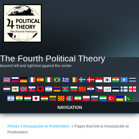
Pereiti į pagrindinį turinį
The Fourth Political Theory
beyond left and right but against the center
NAVIGATION
Jūs esate čia
Pirmas
»
Avrasyacılık ve Postmodern.
» Pages that link to Avrasyacılık ve
Postmodern.