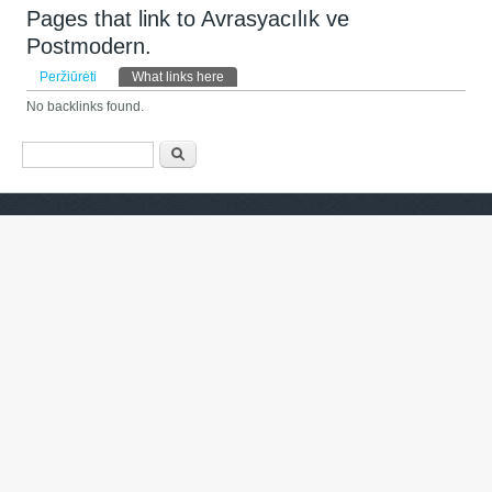
Pages that link to Avrasyacılık ve
Postmodern.
Pirminės kortelės
Peržiūrėti
What links here
(aktyvi kortelė)
No backlinks found.
Paieškos forma
Paieška