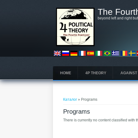
Премини към основното съдържание
The Fourth
beyond left and right bu
HOME
4P THEORY
AGAINST
Вие сте тук
Каталог
» Programs
Programs
There is currently no content classified with t