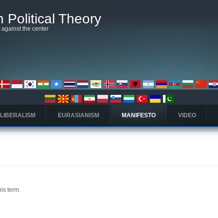
 Political Theory
t against the center
 LIBERALISM
EURASIANISM
MANIFESTO
VIDEO
his term.