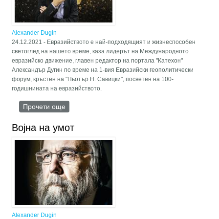
Alexander Dugin
24.12.2021 - Евразийството е най-подходящият и жизнеспособен
светоглед на нашето време, каза лидерът на Международното
евразийско движение, главен редактор на портала "Катехон"
Александър Дугин по време на 1-вия Евразийски геополитически
форум, кръстен на "Пьотър Н. Савицки", посветен на 100-
годишнината на евразийството.
Прочети още
about Дугин: Евразийството е най-жизненият
мироглед за последните 100 години
Војна на умот
Alexander Dugin