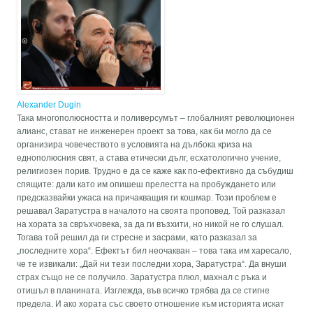
Alexander Dugin
Така многополюсността и поливерсумът – глобалният революционен
алианс, стават не инженерен проект за това, как би могло да се
организира човечеството в условията на дълбока криза на
еднополюсния свят, а става етически дълг, есхатологично учение,
религиозен порив. Трудно е да се каже как по-ефективно да събудиш
спящите: дали като им опишеш прелестта на пробуждането или
предсказвайки ужаса на причакващия ги кошмар. Този проблем е
решавал Заратустра в началото на своята проповед. Той разказал
на хората за свръхчовека, за да ги възхити, но никой не го слушал.
Тогава той решил да ги стресне и засрами, като разказал за
„последните хора“. Ефектът бил неочакван – това така им харесало,
че те извикали: „Дай ни тези последни хора, Заратустра“. Да внуши
страх също не се получило. Заратустра плюл, махнал с ръка и
отишъл в планината. Изглежда, във всичко трябва да се стигне
предела. И ако хората със своето отношение към историята искат