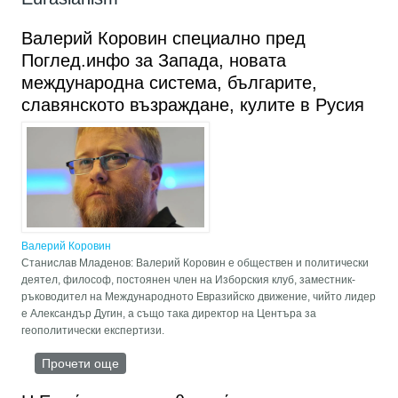
Валерий Коровин специално пред
Поглед.инфо за Запада, новата
международна система, българите,
славянското възраждане, кулите в Русия
Валерий Коровин
Станислав Младенов: Валерий Коровин е обществен и политически
деятел, философ, постоянен член на Изборския клуб, заместник-
ръководител на Международното Евразийско движение, чийто лидер
е Александър Дугин, а също така директор на Центъра за
геополитически експертизи.
Прочети още
about Валерий Коровин специално пред
Поглед.инфо за Запада, новата международна
система, българите, славянското възраждане,