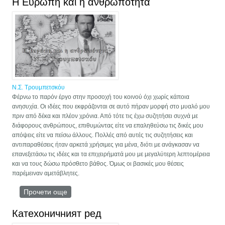
Η Ευρώπη και η ανθρωπότητα
кулите в Русия
Ν.Σ. Τρουμπετσκόυ
Φέρνω το παρόν έργο στην προσοχή του κοινού όχι χωρίς κάποια
ανησυχία. Οι ιδέες που εκφράζονται σε αυτό πήραν μορφή στο μυαλό μου
πριν από δέκα και πλέον χρόνια. Από τότε τις έχω συζητήσει συχνά με
διάφορους ανθρώπους, επιθυμώντας είτε να επαληθεύσω τις δικές μου
απόψεις είτε να πείσω άλλους. Πολλές από αυτές τις συζητήσεις και
αντιπαραθέσεις ήταν αρκετά χρήσιμες για μένα, διότι με ανάγκασαν να
επανεξετάσω τις ιδέες και τα επιχειρήματά μου με μεγαλύτερη λεπτομέρεια
και να τους δώσω πρόσθετο βάθος. Όμως οι βασικές μου θέσεις
παρέμειναν αμετάβλητες.
Прочети още
about Η Ευρώπη και η ανθρωπότητα
Катехоничният ред