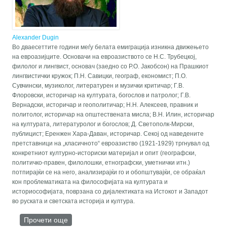
Alexander Dugin
Во дваесеттите години меѓу белата емиграција изникна движењето
на евроазијците. Основачи на евроазиството се Н.С. Трубецкој,
филолог и лингвист, основач (заедно со Р.О. Јакобсон) на Прашкиот
лингвистички кружок; П.Н. Савицки, географ, економист; П.О.
Сувчински, музиколог, литературен и музички критичар; Г.В.
Флоровски, историчар на културата, богослов и патролог; Г.В.
Вернадски, историчар и геополитичар; Н.Н. Алексеев, правник и
политолог, историчар на општествената мисла; В.Н. Илин, историчар
на културата, литературолог и богослов; Д. Светополк-Мирски,
публицист; Еренжен Хара-Даван, историчар. Секој од наведените
претставници на „класичното“ евроазиство (1921-1929) тргнувал од
конкретниот културно-историски материјал и опит (географски,
политичко-правен, филолошки, етнографски, уметнички итн.)
потпирајќи се на него, анализирајќи го и обопштувајќи, се обраќал
кон проблематиката на философијата на културата и
историософијата, поврзана со дијалектиката на Истокот и Западот
во руската и светската историја и култура.
Прочети още
about Политичка философија на