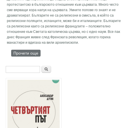
протестантско в българското отношение към църквата. Много често
сме вярващи хора напук на църквата. Умните попове го знаят и не
драматизират. Българите не са религиозни в смисъла, в който са
религиозни поляците, испанците, може би и италианците. Българите
са религиозни както са религиозни французите – положително
отношение към Светата католическа църква, но с едно наум. Все пак
днес Франция живее след Френската революция, когато гориха
манастири и вдигаха на вили архиепископи.
Прочети още
about В сакралността не може да се живее
повече от 3 секунди
Форма за търсене
Търси