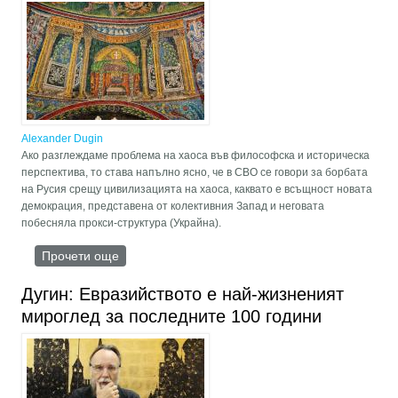
Alexander Dugin
Ако разглеждаме проблема на хаоса във философска и историческа
перспектива, то става напълно ясно, че в СВО се говори за борбата
на Русия срещу цивилизацията на хаоса, каквато е всъщност новата
демокрация, представена от колективния Запад и неговата
побесняла прокси-структура (Украйна).
Прочети още
about Катехоничният ред
Дугин: Евразийството е най-жизненият
мироглед за последните 100 години