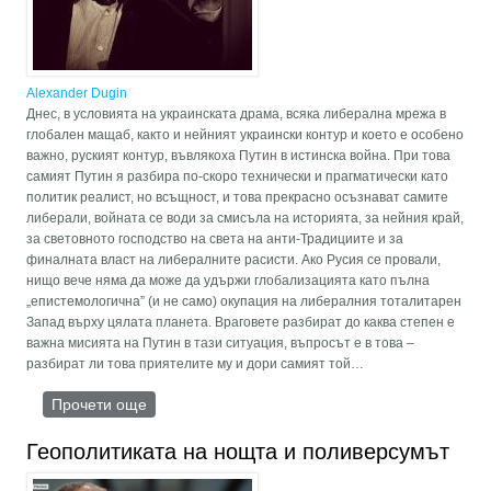
Alexander Dugin
Днес, в условията на украинската драма, всяка либерална мрежа в
глобален мащаб, както и нейният украински контур и което е особено
важно, руският контур, въвлякоха Путин в истинска война. При това
самият Путин я разбира по-скоро технически и прагматически като
политик реалист, но всъщност, и това прекрасно осъзнават самите
либерали, войната се води за смисъла на историята, за нейния край,
за световното господство на света на анти-Традициите и за
финалната власт на либералните расисти. Ако Русия се провали,
нищо вече няма да може да удържи глобализацията като пълна
„епистемологична” (и не само) окупация на либералния тоталитарен
Запад върху цялата планета. Враговете разбират до каква степен е
важна мисията на Путин в тази ситуация, въпросът е в това –
разбират ли това приятелите му и дори самият той…
Прочети още
about Глобалната мрежа на либералите срещу
„този, който удържа”
Геополитиката на нощта и поливерсумът