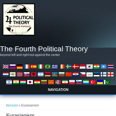
Премини към основното съдържание
The Fourth Political Theory
beyond left and right but against the center
NAVIGATION
Вие сте тук
Каталог
» Eurasianism
Eurasianism