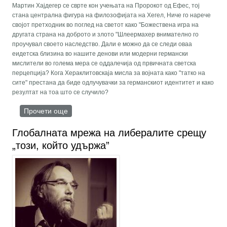
Мартин Хајдегер се сврте кон учењата на Пророкот од Ефес, тој
стана централна фигура на филозофијата на Хегел, Ниче го нарече
својот претходник во поглед на светот како "Божествена игра на
другата страна на доброто и злото "Шлеермахер внимателно го
проучувал своето наследство. Дали е можно да се следи оваа
еидетска близина во нашите денови или модерни германски
мислители во голема мера се оддалечија од првичната светска
перцепција? Кога Хераклитовскаја мисла за војната како "татко на
сите" престана да биде одлучувачки за германскиот идентитет и како
резултат на тоа што се случило?
Прочети още
about Војна на умот
Глобалната мрежа на либералите срещу
„този, който удържа”