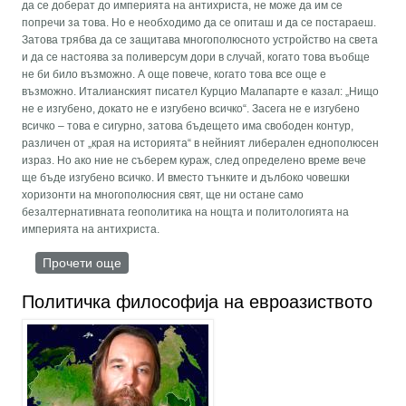
да се доберат до империята на антихриста, не може да им сe
попречи за това. Но e необходимо да се опиташ и да се постараеш.
Затова трябва да се защитава многополюсното устройство на света
и да се настоява за поливерсум дори в случай, когато това въобще
не би било възможно. А още повече, когато това все още е
възможно. Италианският писател Курцио Малапарте е казал: „Нищо
не е изгубено, докато не е изгубено всичко“. Засега не е изгубено
всичко – това е сигурно, затова бъдещето има свободен контур,
различен от „края на историята“ в нейният либерален еднополюсен
израз. Но ако ние не съберем кураж, след определено време вече
ще бъде изгубено всичко. И вместо тънките и дълбоко човешки
хоризонти на многополюсния свят, ще ни остане само
безалтернативната геополитика на нощта и политологията на
империята на антихриста.
Прочети още
about Геополитиката на нощта и поливерсумът
Политичка философија на евроазиството