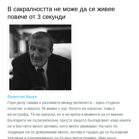
евроазиството
В сакралността не може да се живее
повече от 3 секунди
Валентин Вацев
Горе-долу такава е разликата между религията – едно студено
понятие, и вярата. Тя живее с нас. Когато ни напусне, това е
катастрофа. Tя ни напуска, но и ни крепи в моменти на отчаяние.
Българите не са религиозни, просто защото българският клир никога
не е бил нито много активен, нито много уважаван. На него по
традиция не се доверяваме много, затова е трудно да си български
духовник и едновременно да бъдеш висок пример. Има нещо