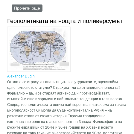
Прочети още
about Ноомахия – битката на умовете. Логосът
на цивилизациите
Геополитиката на нощта и поливерсумът
Alexander Dugin
От какво се страхуват аналитиците и футуролозите, оценявайки
еднополюсното статукво? Страхуват ли се от многополярността?
Формално – да, и се стараят активно да й противодействат,
стъпквайки още в зародиш и най-малките тенденции в тази посока.
Според геополитическата логика най-вероятна платформа за такава
многополярност би могла да бъде континентална Русия – на
различни етапи от своята история Евразия традиционно
изпълняваше роля на главен опонент на Запада. Философията на
руските евразийци от 20-те и 30-те години на ХХ век и новото
раждане на това течение в неоевразийството на 90-те, подготвиха