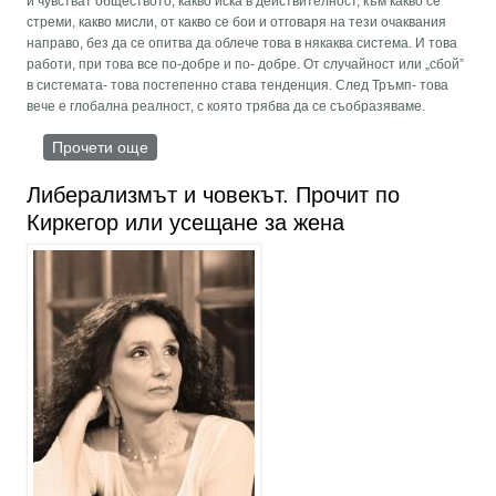
и чувстват обществото, какво иска в действителност, към какво се
стреми, какво мисли, от какво се бои и отговаря на тези очаквания
направо, без да се опитва да облече това в някаква система. И това
работи, при това все по-добре и по- добре. От случайност или „сбой”
в системата- това постепенно става тенденция. След Тръмп- това
вече е глобална реалност, с която трябва да се съобразяваме.
Прочети още
about Съвременният популизъм
Либерализмът и човекът. Прочит по
Киркегор или усещане за жена