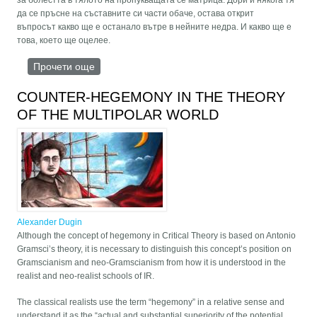
за болестта в тялото на пропукващата се матрица. Дори и някога тя
да се пръсне на съставните си части обаче, остава открит
въпросът какво ще е останало вътре в нейните недра. И какво ще е
това, което ще оцелее.
Прочети още
about Либерализмът и човекът. Прочит по
Киркегор или усещане за жена
COUNTER-HEGEMONY IN THE THEORY
OF THE MULTIPOLAR WORLD
Alexander Dugin
Although the concept of hegemony in Critical Theory is based on Antonio
Gramsci’s theory, it is necessary to distinguish this concept’s position on
Gramscianism and neo-Gramscianism from how it is understood in the
realist and neo-realist schools of IR.
The classical realists use the term “hegemony” in a relative sense and
understand it as the “actual and substantial superiority of the potential