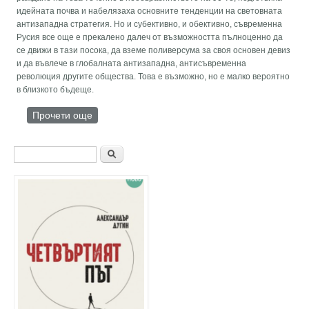
идейната почва и набелязаха основните тенденции на световната
антизападна стратегия. Но и субективно, и обективно, съвременна
Русия все още е прекалено далеч от възможността пълноценно да
се движи в тази посока, да вземе поливерсума за своя основен девиз
и да въвлече в глобалната антизападна, антисъвременна
революция другите общества. Това е възможно, но е малко вероятно
в близкото бъдеще.
Прочети още
about Геополитиката на нощта и поливерсумът
Форма за търсене
Търси