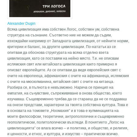
Alexander Dugin
Всяка цивилизация има собствен Логос, собствен ум, собствена
структура на съзнание. Съответно ние не можем да съдим,
изхождайки например от Западната цивилизация, от нейните норми,
критерии и баланс, за другите цивилизации. По-нататък аз се
опитвам да обоснова структурата на всяка отделно взета
цивилизация, като се поставям на нейно място. Т.е. не описвам
ислямския свят или китайската цивилизация както примерно я
описват европейците. Аз се опитвам да видя европейския свят с
очите на европееца, африканския с очите на африканеца, ислямския
с очите на мюсюлманина, китайския свят с очите на китаеца.
Разбира се, в пълнота е невъзможно. Нарича се принцип на
емпатия, на съчувствие, съпреживяване в онова общество, което
изучаваш. Същевременно трябва да се стараеш да не се поддаваш
на онези представи, характерни за твоята собствена култура. Това е
в основата на томовете „Ноомахия“ и в това е кулминацията на
моите философски, теоретични, антропологични и същевременно
геополитически, политологически възгледи. В понятието „Логос на
цивилизацията“ се влага всичко – и политика, и общество, и религия,
и ценности, и етнос, и култура, и изкуство – практически всичко.