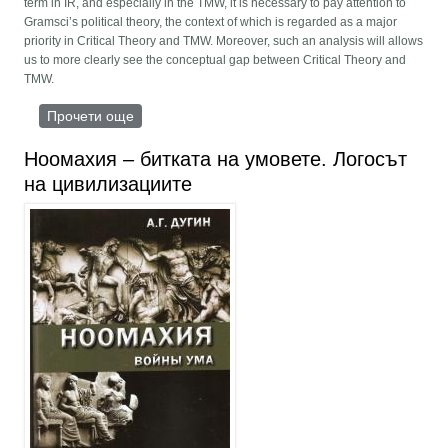
term in IR, and especially in the TMW, it is necessary to pay attention to
Gramsci’s political theory, the context of which is regarded as a major
priority in Critical Theory and TMW. Moreover, such an analysis will allows
us to more clearly see the conceptual gap between Critical Theory and
TMW.
Прочети още
about COUNTER-HEGEMONY IN THE THEORY
OF THE MULTIPOLAR WORLD
Ноомахия – битката на умовете. Логосът
на цивилизациите