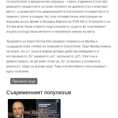
се разполагат в диахроничен порядък – сиреч, в древността (и при
диваците, нещастните останки (residuo) на древността) е властвал
митът, а развитието на цивилизацията постепенно го измества и го
заменя с логос и социум. Но тази оптимистична конструкция не
издържа дълго време в Западна Европа на ХVІІІ-ХІХ в. В началото на
ХХ век вече беше открито подсъзнанието, където до този момент
изцяло господстваха вечните и неизменни закони на мита.
Трудовете на Карл Густав Юнг развиха теорията на Фройд и
създадоха нова топика на човешката психология. Още Фройд показа,
че освен „Аз-ът“ (εγω) в човека активно действа невидимото и
изтласканото „То“ (немското „es“, латинското „id“). Юнг пък е
демонстрирал, че долният етаж на „То“ се корени в особената
реалност, обща за всички хора. Това е колективното несъзнавано –
едно за всички.
Прочети още
about Пост-антропологията и социологията на
дълбините
Съвременният популизъм