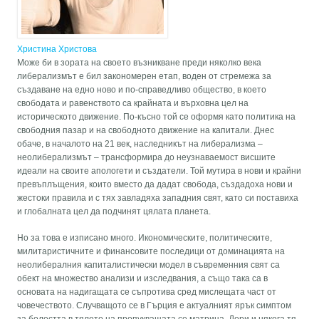
Христина Христова
Може би в зората на своето възникване преди няколко века
либерализмът е бил закономерен етап, воден от стремежа за
създаване на едно ново и по-справедливо общество, в което
свободата и равенството са крайната и върховна цел на
историческото движение. По-късно той се оформя като политика на
свободния пазар и на свободното движение на капитали. Днес
обаче, в началото на 21 век, наследникът на либерализма –
неолиберализмът – трансформира до неузнаваемост висшите
идеали на своите апологети и създатели. Той мутира в нови и крайни
превъплъщения, които вместо да дадат свобода, създадоха нови и
жестоки правила и с тях завладяха западния свят, като си поставиха
и глобалната цел да подчинят цялата планета.
Но за това е изписано много. Икономическите, политическите,
милитаристичните и финансовите последици от доминацията на
неолибералния капиталистически модел в съвременния свят са
обект на множество анализи и изследвания, а също така са в
основата на надигащата се съпротива сред мислещата част от
човечеството. Случващото се в Гърция е актуалният ярък симптом