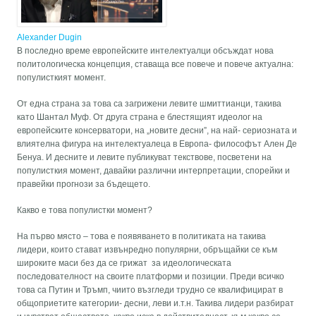
Alexander Dugin
В последно време европейските интелектуалци обсъждат нова
политологическа концепция, ставаща все повече и повече актуална:
популисткият момент.
От една страна за това са загрижени левите шмиттианци, такива
като Шантал Муф. От друга страна е блестящият идеолог на
европейските консерватори, на „новите десни”, на най- сериозната и
влиятелна фигура на интелектуалеца в Европа- философът Ален Де
Бенуа. И десните и левите публикуват текствове, посветени на
популисткия момент, давайки различни интерпретации, спорейки и
правейки прогнози за бъдещето.
Какво е това популистки момент?
На първо място – това е появяването в политиката на такива
лидери, които стават извънредно популярни, обръщайки се към
широките маси без да се грижат за идеологическата
последователност на своите платформи и позиции. Преди всичко
това са Путин и Тръмп, чиито възгледи трудно се квалифицират в
общоприетите категории- десни, леви и.т.н. Такива лидери разбират