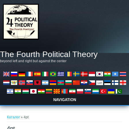
Премини към основното съдържание
The Fourth Political Theory
beyond left and right but against the center
NAVIGATION
Вие сте тук
Каталог
» 4pt
4pt