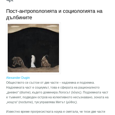
Пост-антропологията и социологията на
дълбините
Alexander Dugin
Обществото се състои от две части – надземна и подземна.
Надземната част е социумът, това е сферата на рационалното
„дневно“ (diurne), където доминира Логосът (λόγος). Подземната част
е тъмният, подводен остров на колективното несъзнавано, зоната на
„нощта“ (nocturne), тук управлява Митът (μύθος).
Известно време прогресистката наука е смятала, че тези две части