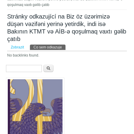
qoşulmaq vaxtı gəlib çatıb
Stránky odkazující na Biz öz üzərimizə
düşən vəzifəni yerinə yetirdik, indi isə
Bakının KTMT və AİB-ə qoşulmaq vaxtı gəlib
çatıb
Hlavní záložky
Zobrazit
Co sem odkazuje
(aktivní záložka)
No backlinks found.
Vyhledávání
Hledat