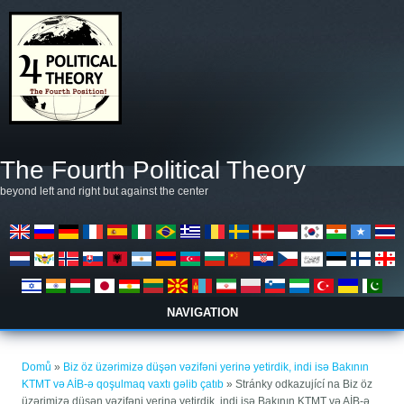
Přejít k hlavnímu obsahu
The Fourth Political Theory
beyond left and right but against the center
NAVIGATION
Jste zde
Domů
»
Biz öz üzərimizə düşən vəzifəni yerinə yetirdik, indi isə Bakının
KTMT və AİB-ə qoşulmaq vaxtı gəlib çatıb
» Stránky odkazující na Biz öz
üzərimizə düşən vəzifəni yerinə yetirdik, indi isə Bakının KTMT və AİB-ə