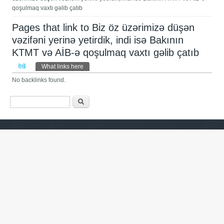
qoşulmaq vaxtı gəlib çatıb
Pages that link to Biz öz üzərimizə düşən
vəzifəni yerinə yetirdik, indi isə Bakının
KTMT və AİB-ə qoşulmaq vaxtı gəlib çatıb
प्राथमिक टैब्स
देखें
What links here
(सक्रिय टैब)
No backlinks found.
खोज फार्म
खोज