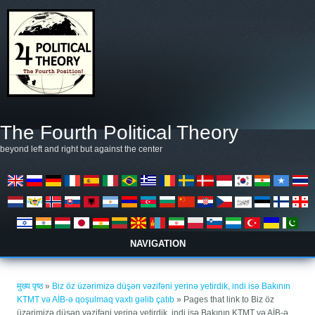
Skip to main content
The Fourth Political Theory
beyond left and right but against the center
NAVIGATION
आप यहाँ हैं
मुख्य पृष्ठ
»
Biz öz üzərimizə düşən vəzifəni yerinə yetirdik, indi isə Bakının
KTMT və AİB-ə qoşulmaq vaxtı gəlib çatıb
» Pages that link to Biz öz
üzərimizə düşən vəzifəni yerinə yetirdik, indi isə Bakının KTMT və AİB-ə