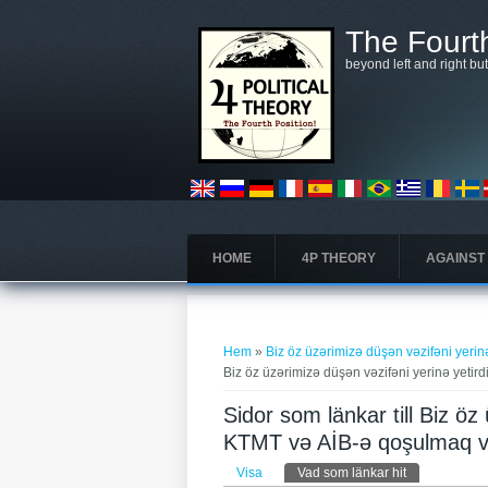
Hoppa till huvudinnehåll
The Fourth
beyond left and right bu
HOME
4P THEORY
AGAINST
Du är här
Hem
»
Biz öz üzərimizə düşən vəzifəni yerinə
Biz öz üzərimizə düşən vəzifəni yerinə yetird
Sidor som länkar till Biz öz
KTMT və AİB-ə qoşulmaq va
Primära flikar
Visa
Vad som länkar hit
(aktiv flik)