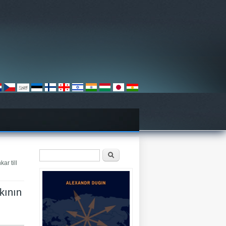
Sökformulär
Sök
ar till
akının