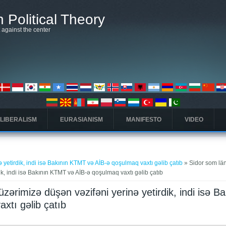
 Political Theory
t against the center
 LIBERALISM
EURASIANISM
MANIFESTO
VIDEO
 yetirdik, indi isə Bakının KTMT və AİB-ə qoşulmaq vaxtı gəlib çatıb
» Sidor som länk
ik, indi isə Bakının KTMT və AİB-ə qoşulmaq vaxtı gəlib çatıb
 üzərimizə düşən vəzifəni yerinə yetirdik, indi isə B
xtı gəlib çatıb