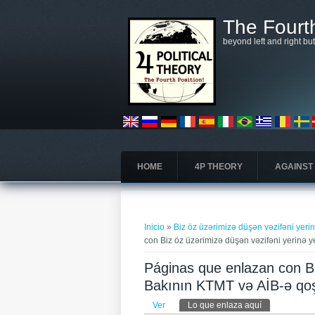
Pasar al contenido principal
The Fourth
beyond left and right bu
HOME
4P THEORY
AGAINST
Se encuentra usted aquí
Inicio
»
Biz öz üzərimizə düşən vəzifəni yerin
con Biz öz üzərimizə düşən vəzifəni yerinə ye
Páginas que enlazan con Biz
Bakının KTMT və AİB-ə qoş
Solapas principales
Ver
Lo que enlaza aquí
(solapa activa