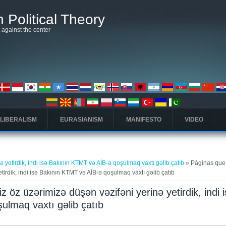
 Political Theory
t against the center
 LIBERALISM
EURASIANISM
MANIFESTO
VIDEO
ə yetirdik, indi isə Bakının KTMT və AİB-ə qoşulmaq vaxtı gəlib çatıb
» Páginas que
tirdik, indi isə Bakının KTMT və AİB-ə qoşulmaq vaxtı gəlib çatıb
 öz üzərimizə düşən vəzifəni yerinə yetirdik, indi 
ulmaq vaxtı gəlib çatıb
)