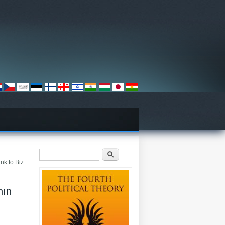
Search form
Search
ink to Biz
nın