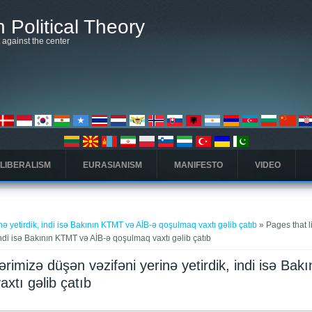
 Political Theory
t against the center
 LIBERALISM
EURASIANISM
MANIFESTO
VIDEO
nə yetirdik, indi isə Bakının KTMT və AİB-ə qoşulmaq vaxtı gəlib çatıb
» Pages that l
indi isə Bakının KTMT və AİB-ə qoşulmaq vaxtı gəlib çatıb
ərimizə düşən vəzifəni yerinə yetirdik, indi isə Bakı
xtı gəlib çatıb