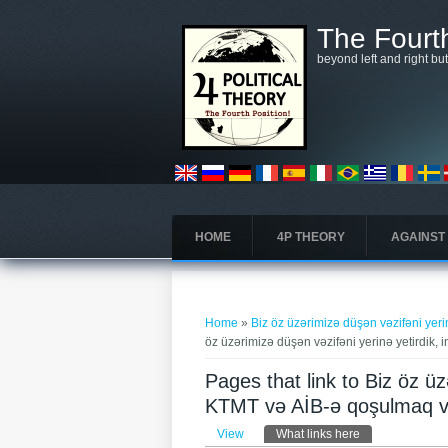
Skip to main content
The Fourth
beyond left and right bu
HOME
4P THEORY
AGAINST
You are here
Home
»
Biz öz üzərimizə düşən vəzifəni yeri
öz üzərimizə düşən vəzifəni yerinə yetirdik, 
Pages that link to Biz öz üz
KTMT və AİB-ə qoşulmaq va
Primary tabs
View
What links here
(active tab)