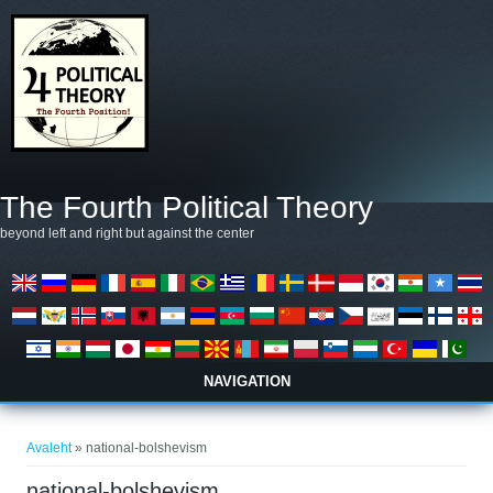
Liigu edasi põhisisu juurde
The Fourth Political Theory
beyond left and right but against the center
NAVIGATION
Sa oled siin
Avaleht
» national-bolshevism
national-bolshevism