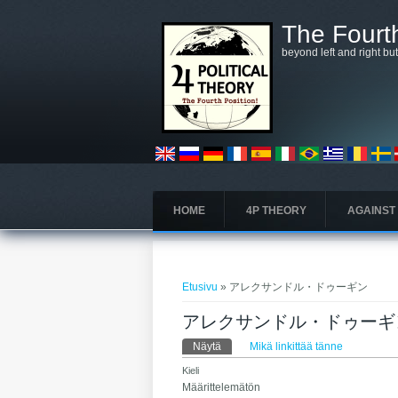
Hyppää pääsisältöön
The Fourth
beyond left and right bu
HOME
4P THEORY
AGAINST
Olet täällä
Etusivu
» アレクサンドル・ドゥーギン
アレクサンドル・ドゥーギ
Ensisijaiset välilehdet
Näytä
(aktiivinen välilehti)
Mikä linkittää tänne
Kieli
Määrittelemätön