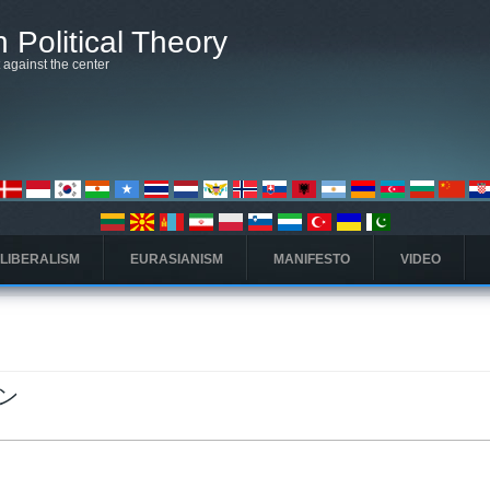
 Political Theory
t against the center
 LIBERALISM
EURASIANISM
MANIFESTO
VIDEO
ン