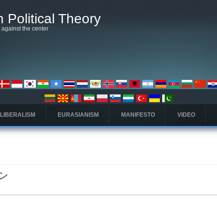
 Political Theory
t against the center
 LIBERALISM
EURASIANISM
MANIFESTO
VIDEO
ン