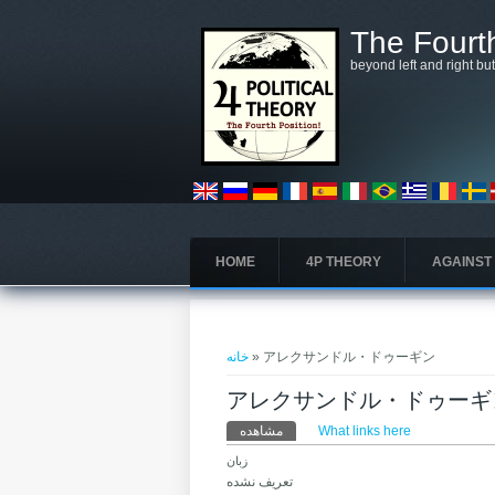
رفتن به محتوای اصلی
The Fourth
beyond left and right bu
HOME
4P THEORY
AGAINST
شما اینجا هستید
خانه
» アレクサンドル・ドゥーギン
アレクサンドル・ドゥーギ
تب‌های اولیه
مشاهده
What links here
(لبه فعال)
زبان
تعریف نشده