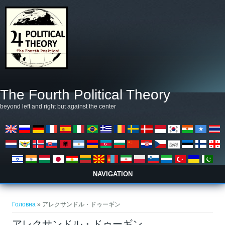
Перейти до основного матеріалу
The Fourth Political Theory
beyond left and right but against the center
NAVIGATION
Ви є тут
Головна
» アレクサンドル・ドゥーギン
アレクサンドル・ドゥーギン