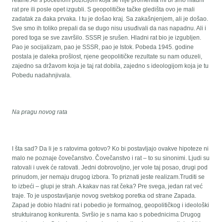
rat pre ili posle opet izgubli. S geopolitičke tačke gledišta ovo je mali
zadatak za đaka prvaka. I tu je došao kraj. Sa zakašnjenjem, ali je došao.
Sve smo ih toliko prepali da se dugo nisu usuđivali da nas napadnu. Ali i
pored toga se sve završilo. SSSR je srušen. Hladni rat bio je izgubljen.
Pao je socijalizam, pao je SSSR, pao je Istok. Pobeda 1945. godine
postala je daleka prošlost, njene geopolitičke rezultate su nam oduzeli,
zajedno sa državom koja je taj rat dobila, zajedno s ideologijom koja je tu
Pobedu nadahnjivala.
Na pragu novog rata
I šta sad? Da li je s ratovima gotovo? Ko bi postavljajo ovakve hipoteze ni
malo ne poznaje čovečanstvo. Čovečanstvo i rat – to su sinonimi. Ljudi su
ratovali i uvek će ratovati. Jedni dobrovoljno, jer vole taj posao, drugi pod
prinudom, jer nemaju drugog izbora. To priznati jeste realizam.Truditi se
to izbeći – glupi je strah. A kakav nas rat čeka? Pre svega, jedan rat već
traje. To je uspostavljanje novog svetskog poretka od strane Zapada.
Zapad je dobio hladni rat i pobedio je formalnog, geopolitičkog i ideološki
struktuiranog konkurenta. Svršio je s nama kao s pobednicima Drugog