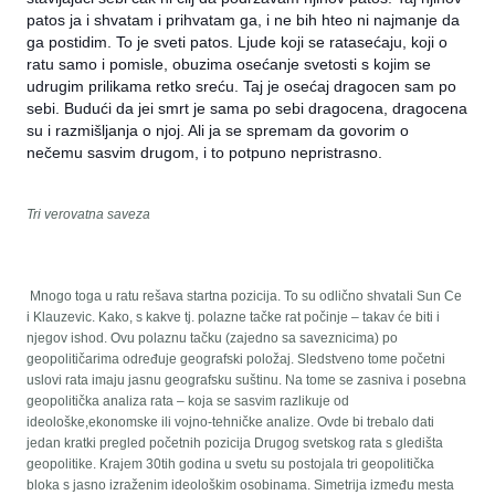
patos ja i shvatam i prihvatam ga, i ne bih hteo ni najmanje da
ga postidim. To je sveti patos. Ljude koji se ratasećaju, koji o
ratu samo i pomisle, obuzima osećanje svetosti s kojim se
udrugim prilikama retko sreću. Taj je osećaj dragocen sam po
sebi. Budući da jei smrt je sama po sebi dragocena, dragocena
su i razmišljanja o njoj. Ali ja se spremam da govorim o
nečemu sasvim drugom, i to potpuno nepristrasno.
Tri verovatna saveza
Mnogo toga u ratu rešava startna pozicija. To su odlično shvatali Sun Ce
i Klauzevic. Kako, s kakve tj. polazne tačke rat počinje – takav će biti i
njegov ishod. Ovu polaznu tačku (zajedno sa saveznicima) po
geopolitičarima određuje geografski položaj. Sledstveno tome početni
uslovi rata imaju jasnu geografsku suštinu. Na tome se zasniva i posebna
geopolitička analiza rata – koja se sasvim razlikuje od
ideološke,ekonomske ili vojno-tehničke analize. Ovde bi trebalo dati
jedan kratki pregled početnih pozicija Drugog svetskog rata s gledišta
geopolitike. Krajem 30tih godina u svetu su postojala tri geopolitička
bloka s jasno izraženim ideološkim osobinama. Simetrija između mesta