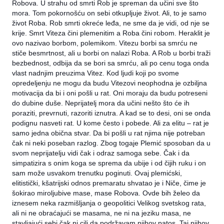
Robova. U strahu od smrti Rob je spreman da učini sve što
mora. Tom pokornošću on sebi otkupljuje život. Ali, to je samo
život Roba. Rob smrti okreće leđa, ne sme da je vidi, od nje se
krije. Smrt Viteza čini plemenitim a Roba čini robom. Heraklit je
ovo nazivao borbom, polemikom. Vitezu borbi sa smrću ne
stiče besmrtnost, ali u borbi on nalazi Roba. A Rob u borbi traži
bezbednost, odbija da se bori sa smrću, ali po cenu toga onda
vlast nadnjim preuzima Vitez. Kod ljudi koji po svome
opredeljenju ne mogu da budu Vitezovi neophodna je ozbiljna
motivacija da bi i oni pošli u rat. Oni moraju da budu potreseni
do dubine duše. Neprijatelj mora da učini nešto što će ih
poraziti, prevrnuti, razoriti iznutra. A kad se to desi, oni se onda
podignu nasveti rat. U kome često i pobede. Ali za elitu – rat je
samo jedna obična stvar. Da bi pošli u rat njima nije potreban
čak ni neki poseban razlog. Zbog togaje Plemić sposoban da u
svom neprijatelju vidi čak i odraz samoga sebe. Čak i da
simpatizira s onim koga se sprema da ubije i od čijih ruku i on
sam može usvakom trenutku poginuti. Ovaj plemićski,
elitistički, kšatrijski odnos premaratu shvatao je i Niče, čime je
šokirao miroljubive mase, mase Robova. Ovde bih želeo da
iznesem neka razmišljanja o geopolitici Velikog svetskog rata,
ali ni ne obraćajući se masama, ne ni na jeziku masa, ne
stavljajući sebi čak ni cilj da podržavam njihov patos. Taj njihov