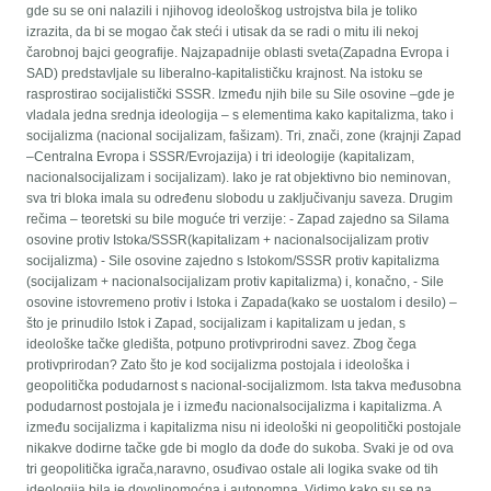
gde su se oni nalazili i njihovog ideološkog ustrojstva bila je toliko
izrazita, da bi se mogao čak steći i utisak da se radi o mitu ili nekoj
čarobnoj bajci geografije. Najzapadnije oblasti sveta(Zapadna Evropa i
SAD) predstavljale su liberalno-kapitalističku krajnost. Na istoku se
rasprostirao socijalistički SSSR. Između njih bile su Sile osovine –gde je
vladala jedna srednja ideologija – s elementima kako kapitalizma, tako i
socijalizma (nacional socijalizam, fašizam). Tri, znači, zone (krajnji Zapad
–Centralna Evropa i SSSR/Evrojazija) i tri ideologije (kapitalizam,
nacionalsocijalizam i socijalizam). Iako je rat objektivno bio neminovan,
sva tri bloka imala su određenu slobodu u zaključivanju saveza. Drugim
rečima – teoretski su bile moguće tri verzije: - Zapad zajedno sa Silama
osovine protiv Istoka/SSSR(kapitalizam + nacionalsocijalizam protiv
socijalizma) - Sile osovine zajedno s Istokom/SSSR protiv kapitalizma
(socijalizam + nacionalsocijalizam protiv kapitalizma) i, konačno, - Sile
osovine istovremeno protiv i Istoka i Zapada(kako se uostalom i desilo) –
što je prinudilo Istok i Zapad, socijalizam i kapitalizam u jedan, s
ideološke tačke gledišta, potpuno protivprirodni savez. Zbog čega
protivprirodan? Zato što je kod socijalizma postojala i ideološka i
geopolitička podudarnost s nacional-socijalizmom. Ista takva međusobna
podudarnost postojala je i između nacionalsocijalizma i kapitalizma. A
između socijalizma i kapitalizma nisu ni ideološki ni geopolitički postojale
nikakve dodirne tačke gde bi moglo da dođe do sukoba. Svaki je od ova
tri geopolitička igrača,naravno, osuđivao ostale ali logika svake od tih
ideologija bila je dovoljnomoćna i autonomna. Vidimo kako su se na