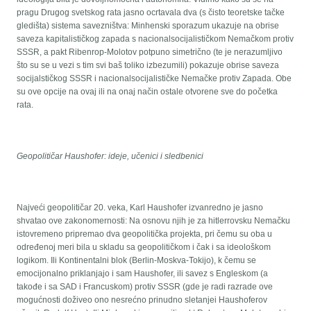
pragu Drugog svetskog rata jasno ocrtavala dva (s čisto teoretske tačke
gledišta) sistema savezništva: Minhenski sporazum ukazuje na obrise
saveza kapitalističkog zapada s nacionalsocijalističkom Nemačkom protiv
SSSR, a pakt Ribenrop-Molotov potpuno simetrično (te je nerazumljivo
što su se u vezi s tim svi baš toliko izbezumili) pokazuje obrise saveza
socijalstičkog SSSR i nacionalsocijalističke Nemačke protiv Zapada. Obe
su ove opcije na ovaj ili na onaj način ostale otvorene sve do početka
rata.
Geopolitičar Haushofer: ideje, učenici i sledbenici
Najveći geopolitičar 20. veka, Karl Haushofer izvanredno je jasno
shvatao ove zakonomernosti: Na osnovu njih je za hitlerrovsku Nemačku
istovremeno pripremao dva geopolitička projekta, pri čemu su oba u
određenoj meri bila u skladu sa geopolitičkom i čak i sa ideološkom
logikom. Ili Kontinentalni blok (Berlin-Moskva-Tokijo), k čemu se
emocijonalno priklanjajo i sam Haushofer, ili savez s Engleskom (a
takođe i sa SAD i Francuskom) protiv SSSR (gde je radi razrade ove
mogućnosti doživeo ono nesrećno prinudno sletanjei Haushoferov