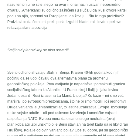
našu teritoriju ne štite, nego na ovaj ili onaj način ustvari neposredno
otvaraju. Amerikanci su odlično zaštićeni i u slučaju da Rusi otvore karte i
pođu na njih, spremni su Evropljane i da žrtvuju. I šta iz toga proizilazi?
Proizilazi to da ćemo mi preili posle izgubiti hladni rat. I ovde opet sve
rešavaja startna pozicija.
Staljinovi planovi koji se nisu ostvarili
Sve to odlično shvataju Staljin i Berija. Krajem 40-tih godina kod njih
počinju da se uobličavaju dva alternativna plana za promenu
geopolitičkog položaja. Prva varijanta je napadačka: pomaknuti granicu
socijalističkog tabora ka Atlantiku. U Francuskoj i Italiji je jaka levica.
Jedan desant i Rusi izlaze na La Manš. Utopija? Ko kaže – mi smo već
marširali po evropskim prestonicama, što ne bi smo mogli i još jednom?!
Druga varijanta je „finlandizacija“, to jest neutralizacija Evrope. Izvođenje
ruske vojske odatle – ali pod uslovom izvođenja i američke vojske i
raspuštanja NATO. Evropa mora da ostane strogo neutralna (ovaj
plan,kobajagi „špijunski“ bio je Beriji stavljan na teret kada ga je likvidirao
Hruščov). Koja je od ovih varijanti bolja? Obe su dobre, jer su geopolitički
realne.Ali s početnom pozicijom koja se nije promenila mi bi smo hladni