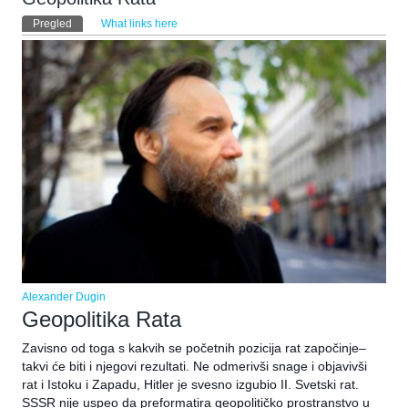
Primarni tabovi
Pregled
(aktivni tab)
What links here
Alexander Dugin
Geopolitika Rata
Zavisno od toga s kakvih se početnih pozicija rat započinje–
takvi će biti i njegovi rezultati. Ne odmerivši snage i objavivši
rat i Istoku i Zapadu, Hitler je svesno izgubio II. Svetski rat.
SSSR nije uspeo da preformatira geopolitičko prostranstvo u