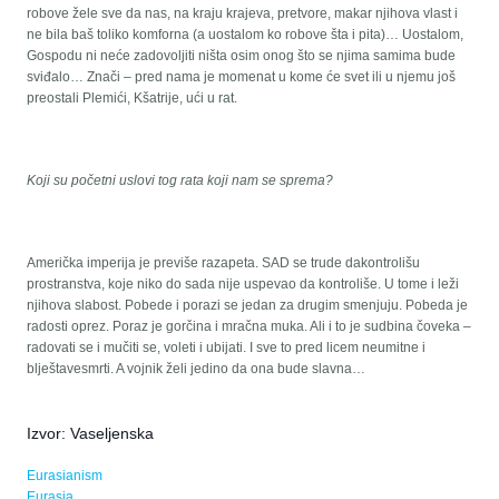
robove žele sve da nas, na kraju krajeva, pretvore, makar njihova vlast i
ne bila baš toliko komforna (a uostalom ko robove šta i pita)… Uostalom,
Gospodu ni neće zadovoljiti ništa osim onog što se njima samima bude
sviđalo… Znači – pred nama je momenat u kome će svet ili u njemu još
preostali Plemići, Kšatrije, ući u rat.
Koji su početni uslovi tog rata koji nam se sprema?
Američka imperija je previše razapeta. SAD se trude dakontrolišu
prostranstva, koje niko do sada nije uspevao da kontroliše. U tome i leži
njihova slabost. Pobede i porazi se jedan za drugim smenjuju. Pobeda je
radosti oprez. Poraz je gorčina i mračna muka. Ali i to je sudbina čoveka –
radovati se i mučiti se, voleti i ubijati. I sve to pred licem neumitne i
blještavesmrti. A vojnik želi jedino da ona bude slavna…
Izvor: Vaseljenska
Eurasianism
Eurasia