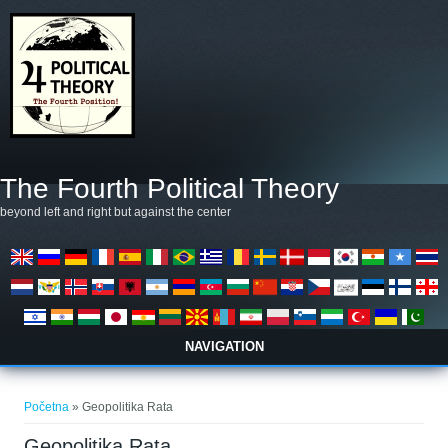
Skoči na glavni sadržaj
The Fourth Political Theory
beyond left and right but against the center
NAVIGATION
Vi ste ovdje
Početna
» Geopolitika Rata
Geopolitika Rata