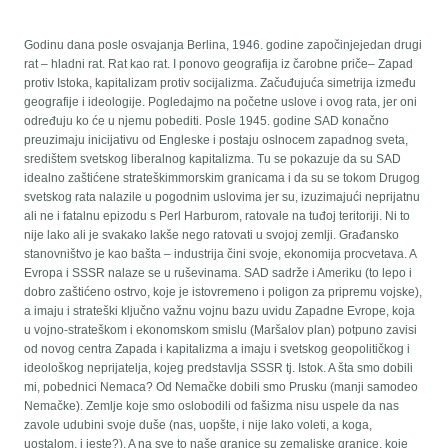
Godinu dana posle osvajanja Berlina, 1946. godine započinjejedan drugi
rat – hladni rat. Rat kao rat. I ponovo geografija iz čarobne priče– Zapad
protiv Istoka, kapitalizam protiv socijalizma. Začuđujuća simetrija između
geografije i ideologije. Pogledajmo na početne uslove i ovog rata, jer oni
određuju ko će u njemu pobediti. Posle 1945. godine SAD konačno
preuzimaju inicijativu od Engleske i postaju oslnocem zapadnog sveta,
središtem svetskog liberalnog kapitalizma. Tu se pokazuje da su SAD
idealno zaštićene strateškimmorskim granicama i da su se tokom Drugog
svetskog rata nalazile u pogodnim uslovima jer su, izuzimajući neprijatnu
ali ne i fatalnu epizodu s Perl Harburom, ratovale na tuđoj teritoriji. Ni to
nije lako ali je svakako lakše nego ratovati u svojoj zemlji. Građansko
stanovništvo je kao bašta – industrija čini svoje, ekonomija procvetava. A
Evropa i SSSR nalaze se u ruševinama. SAD sadrže i Ameriku (to lepo i
dobro zaštićeno ostrvo, koje je istovremeno i poligon za pripremu vojske),
a imaju i strateški ključno važnu vojnu bazu uvidu Zapadne Evrope, koja
u vojno-strateškom i ekonomskom smislu (Maršalov plan) potpuno zavisi
od novog centra Zapada i kapitalizma a imaju i svetskog geopolitičkog i
ideološkog neprijatelja, kojeg predstavlja SSSR tj. Istok. A šta smo dobili
mi, pobednici Nemaca? Od Nemačke dobili smo Prusku (manji samodeo
Nemačke). Zemlje koje smo oslobodili od fašizma nisu uspele da nas
zavole udubini svoje duše (nas, uopšte, i nije lako voleti, a koga,
uostalom, i jeste?). A na sve to naše granice su zemaljske granice, koje