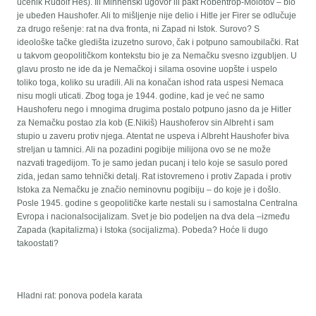
učenik Rudolf Hes). Ili Minhenski ugovor ili pakt Robentrop-Molotov – bio
je ubeđen Haushofer. Ali to mišljenje nije delio i Hitle jer Firer se odlučuje
za drugo rešenje: rat na dva fronta, ni Zapad ni Istok. Surovo? S
ideološke tačke gledišta izuzetno surovo, čak i potpuno samoubilački. Rat
u takvom geopolitičkom kontekstu bio je za Nemačku svesno izgubljen. U
glavu prosto ne ide da je Nemačkoj i silama osovine uopšte i uspelo
toliko toga, koliko su uradili. Ali na konačan ishod rata uspesi Nemaca
nisu mogli uticati. Zbog toga je 1944. godine, kad je već ne samo
Haushoferu nego i mnogima drugima postalo potpuno jasno da je Hitler
za Nemačku postao zla kob (E.Nikiš) Haushoferov sin Albreht i sam
stupio u zaveru protiv njega. Atentat ne uspeva i Albreht Haushofer biva
streljan u tamnici. Ali na pozadini pogibije milijona ovo se ne može
nazvati tragedijom. To je samo jedan pucanj i telo koje se sasulo pored
zida, jedan samo tehnički detalj. Rat istovremeno i protiv Zapada i protiv
Istoka za Nemačku je značio neminovnu pogibiju – do koje je i došlo.
Posle 1945. godine s geopolitičke karte nestali su i samostalna Centralna
Evropa i nacionalsocijalizam. Svet je bio podeljen na dva dela –između
Zapada (kapitalizma) i Istoka (socijalizma). Pobeda? Hoće li dugo
takoostati?
Hladni rat: ponova podela karata