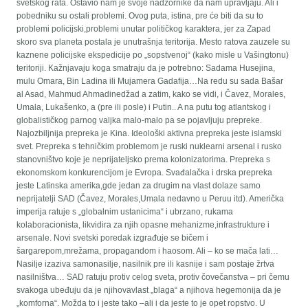
svetskog rata. Ostavio nam je svoje nadzornike da nam upravljaju. Ali i
pobedniku su ostali problemi. Ovog puta, istina, pre će biti da su to
problemi policijski,problemi unutar političkog karaktera, jer za Zapad
skoro sva planeta postala je unutrašnja teritorija. Mesto ratova zauzele su
kaznene policijske ekspedicije po „sopstvenoj“ (kako misle u Vašingtonu)
teritoriji. Kažnjavaju koga smatraju da je potrebno: Sadama Husejina,
mulu Omara, Bin Ladina ili Mujamera Gadafija…Na redu su sada Bašar
al Asad, Mahmud Ahmadinedžad a zatim, kako se vidi, i Čavez, Morales,
Umala, Lukašenko, a (pre ili posle) i Putin.. A na putu tog atlantskog i
globalističkog parnog valjka malo-malo pa se pojavljuju prepreke.
Najozbiljnija prepreka je Kina. Ideološki aktivna prepreka jeste islamski
svet. Prepreka s tehničkim problemom je ruski nuklearni arsenal i rusko
stanovništvo koje je neprijateljsko prema kolonizatorima. Prepreka s
ekonomskom konkurencijom je Evropa. Svađalačka i drska prepreka
jeste Latinska amerika,gde jedan za drugim na vlast dolaze samo
neprijatelji SAD (Čavez, Morales,Umala nedavno u Peruu itd). Američka
imperija ratuje s „globalnim ustanicima“ i ubrzano, rukama
kolaboracionista, likvidira za njih opasne mehanizme,infrastrukture i
arsenale. Novi svetski poredak izgrađuje se bičem i
šargarepom,mrežama, propagandom i haosom. Ali – ko se mača lati…
Nasilje izaziva samonasilje, nasilnik pre ili kasnije i sam postaje žrtva
nasilništva… SAD ratuju protiv celog sveta, protiv čovečanstva – pri čemu
svakoga ubeđuju da je njihovavlast „blaga“ a njihova hegemonija da je
„komforna“. Možda to i jeste tako –ali i da jeste to je opet ropstvo. U