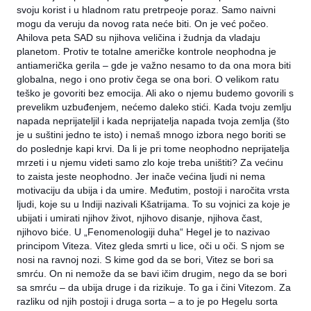
svoju korist i u hladnom ratu pretrpeoje poraz. Samo naivni
mogu da veruju da novog rata neće biti. On je već počeo.
Ahilova peta SAD su njihova veličina i žudnja da vladaju
planetom. Protiv te totalne američke kontrole neophodna je
antiamerička gerila – gde je važno nesamo to da ona mora biti
globalna, nego i ono protiv čega se ona bori. O velikom ratu
teško je govoriti bez emocija. Ali ako o njemu budemo govorili s
prevelikm uzbuđenjem, nećemo daleko stići. Kada tvoju zemlju
napada neprijateljil i kada neprijatelja napada tvoja zemlja (što
je u suštini jedno te isto) i nemaš mnogo izbora nego boriti se
do poslednje kapi krvi. Da li je pri tome neophodno neprijatelja
mrzeti i u njemu videti samo zlo koje treba uništiti? Za većinu
to zaista jeste neophodno. Jer inače većina ljudi ni nema
motivaciju da ubija i da umire. Međutim, postoji i naročita vrsta
ljudi, koje su u Indiji nazivali Kšatrijama. To su vojnici za koje je
ubijati i umirati njihov život, njihovo disanje, njihova čast,
njihovo biće. U „Fenomenologiji duha“ Hegel je to nazivao
principom Viteza. Vitez gleda smrti u lice, oči u oči. S njom se
nosi na ravnoj nozi. S kime god da se bori, Vitez se bori sa
smrću. On ni nemože da se bavi ičim drugim, nego da se bori
sa smrću – da ubija druge i da rizikuje. To ga i čini Vitezom. Za
razliku od njih postoji i druga sorta – a to je po Hegelu sorta