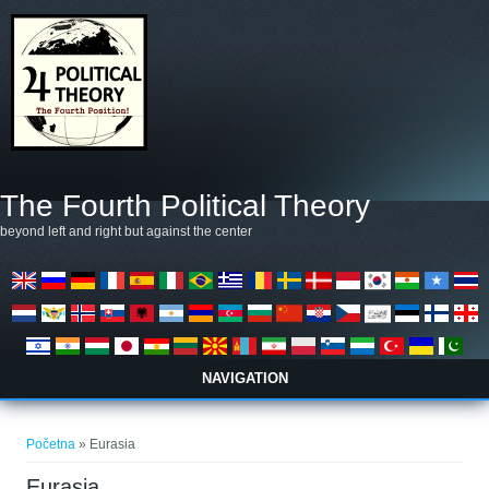
Skoči na glavni sadržaj
The Fourth Political Theory
beyond left and right but against the center
NAVIGATION
Vi ste ovdje
Početna
» Eurasia
Eurasia