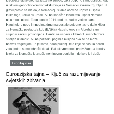
ideološke tačke gledišta izuzetno surovo, čak i potpuno samoubilački. Rat
u takvom geopolitičkom kontekstu bio je za Nemačku svesno izgubljen. U
glavu prosto ne ide da je Nemačkoj i silama osovine uopšte i uspelo
toliko toga, koliko su uradili. Ali na konačan ishod rata uspesi Nemaca
nisu mogli uticati. Zbog toga je 1944. godine, kad je već ne samo
Haushoferu nego i mnogima drugima postalo potpuno jasno da je Hitler
za Nemačku postao zla kob (E.Nikiš) Haushoferov sin Albreht i sam
stupio u zaveru protiv njega. Atentat ne uspeva i Albreht Haushofer biva
streljan u tamnici. Ali na pozadini pogibije milijona ovo se ne može
nazvati tragedijom. To je samo jedan pucanj i telo koje se sasulo pored
zida, jedan samo tehnički detalj. Rat istovremeno i protiv Zapada i protiv
Istoka za Nemačku je značio neminovnu pogibiju – do koje je i došlo.
Pročitaj više
o Geopolitika Rata
Euroazijska tajna – Ključ za razumijevanje
svjetskih zbivanja