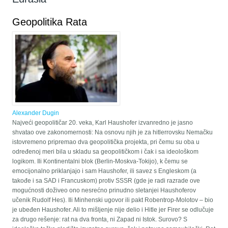
Geopolitika Rata
Alexander Dugin
Najveći geopolitičar 20. veka, Karl Haushofer izvanredno je jasno
shvatao ove zakonomernosti: Na osnovu njih je za hitlerrovsku Nemačku
istovremeno pripremao dva geopolitička projekta, pri čemu su oba u
određenoj meri bila u skladu sa geopolitičkom i čak i sa ideološkom
logikom. Ili Kontinentalni blok (Berlin-Moskva-Tokijo), k čemu se
emocijonalno priklanjajo i sam Haushofer, ili savez s Engleskom (a
takođe i sa SAD i Francuskom) protiv SSSR (gde je radi razrade ove
mogućnosti doživeo ono nesrećno prinudno sletanjei Haushoferov
učenik Rudolf Hes). Ili Minhenski ugovor ili pakt Robentrop-Molotov – bio
je ubeđen Haushofer. Ali to mišljenje nije delio i Hitle jer Firer se odlučuje
za drugo rešenje: rat na dva fronta, ni Zapad ni Istok. Surovo? S