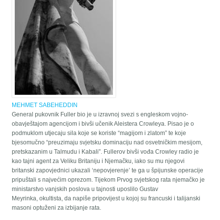
MEHMET SABEHEDDIN
General pukovnik Fuller bio je u izravnoj svezi s engleskom vojno-
obavještajom agencijom i bivši učenik Aleistera Crowleya. Pisao je o
podmuklom utjecaju sila koje se koriste “magijom i zlatom” te koje
bjesomučno “preuzimaju svjetsku dominaciju nad osvetničkim mesijom,
pretskazanim u Talmudu i Kabali”. Fullerov bivši vođa Crowley radio je
kao tajni agent za Veliku Britaniju i Njemačku, iako su mu njegovi
britanski zapovjednici ukazali ‘nepovjerenje’ te ga u špijunske operacije
pripuštali s najvećim oprezom. Tijekom Prvog svjetskog rata njemačko je
ministarstvo vanjskih poslova u tajnosti uposlilo Gustav
Meyrinka, okultista, da napiše pripovijest u kojoj su francuski i talijanski
masoni optuženi za izbijanje rata.