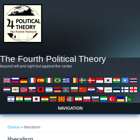
Skočiť na hlavný obsah
The Fourth Political Theory
beyond left and right but against the center
NAVIGATION
Nachádzate sa tu
Domov
» liberalism
liberalism