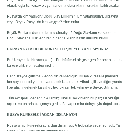
Doğu Slavlar Birliği halkları koruyacak, ancak ulusların hayali ve kasıtlı
olarak kışkırtıcı yapay oluşumlar olma olasılıklarını ortadan kaldıracaktır.
Rusya'da kim yaşıyor? Doğu Slav Birliği'nin tüm vatandaşları. Ukrayna
veya Beyaz Rusya'da kim yaşıyor? Yine onlar.
Büyük Rusların durumu bu mu olmalıydı? Doğu Slavların ve kaderlerini
Doğu Slavlarla ilişkilendiren diğer halkların hazin durumu budur.
UKRAYNA’YLA DEĞİL KÜRESELLEŞMEYLE YÜZLEŞİYORUZ
Bu Ukrayna ile bir savaş değil. Bu, bütünsel bir gezegen fenomeni olarak
küreselcilikle bir yüzleşmedir.
Her düzeyde çatışma - jeopolitik ve ideolojik. Rusya küreselleşmedeki
her şeyi reddediyor - bir yanda tek kutupluluk, Atlantikçilik ve diğer yanda
liberalizm, gelenek karşıtlığı, teknokrasi, tek kelimeyle Büyük Sıfırlama!
Tüm Avrupalı ​​liderlerinin Atlantikçi liberal seçkinlerin bir parçası olduğu
açıktır. Ve onlarla çatışmaya girdik. Bu yaptırımlar dolayısıyla doğal tepki.
RUSYA KÜRESELCİ AĞDAN DIŞLANIYOR
Rusya şimdi küreselci ağlardan dışlanıyor. Artık başka seçeneği yok: Ya