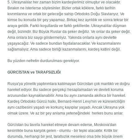
5. Ukraynalılar her zaman bizim kardeşlerimiz olmuştur ve olacaktır.
Bırakın ne isterlerse söylesinler. Bizler ortak köklere, farklı tarihin
kıvrımlarına ve ortak bir geleceğe sahip Ortodoks Doğu Slavlarıyız. Ve
kimse bu konuda bir şey yapamaz. Birkaç kez ayrıldık ve sonra tekrar bir
araya geldik. Farklı koşullarda ve farklı şekillerde. Ukraynalılar düşman
değil, bizimdir. Biz Büyük Ruslar da şeker değiliz. Ve onlar da şeker değil.
Ama onlara biz saygı göstermeliyiz. Yakında onlarla aynı devlette
yaşayacağız. Ve sadece bundan faydalanacaklar. Ve kazanmalarını
sağlamalıyız. Ama sadece birliği kazanmalarını, kardeş katlini değil.
Bu yüzden nefretin durdurulması gerekiyor.
GÜRCİSTAN ve TARAFSIZLIĞI
Rusya'ya yönelik yaptırımlara katılmayan Gürcistan çok mantıklı ve doğru
hareket ediyor. Bu sadece gerçekçi hesaplamadan ve devleti koruma
arzusundan kaynaklanabilir. Ama bu aynı zamanda akıllıca bir hareket.
Kardeş Ortodoks Gürcü halkı, Bernard-Henri Levy'nin ve küreselciliğin
aynı cazibesini yaşadı ve korkunç kayıplar yaşadı. Ancak Ukrayna yok
olmak üzere. Ve az bir şey anlama yeteneğindeki herkes bunu anlar.
Gürcistan bu tavırla hareket etmeye devam ederse, Moskova'dan
kesinlikle buna karşılık gelen - olumlu - bir tepki alacaktır. Kritik bir
durumda, herhangi bir jest, tarafsızlık meselesi olsa bile büyük önem