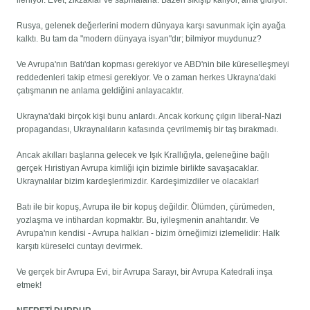
ilerliyor. Evet, zikzaklar ve sapmalarla. Bazen sıkışıp kalıyor, ama gidiyor.
Rusya, gelenek değerlerini modern dünyaya karşı savunmak için ayağa
kalktı. Bu tam da "modern dünyaya isyan"dır; bilmiyor muydunuz?
Ve Avrupa'nın Batı'dan kopması gerekiyor ve ABD'nin bile küreselleşmeyi
reddedenleri takip etmesi gerekiyor. Ve o zaman herkes Ukrayna'daki
çatışmanın ne anlama geldiğini anlayacaktır.
Ukrayna'daki birçok kişi bunu anlardı. Ancak korkunç çılgın liberal-Nazi
propagandası, Ukraynalıların kafasında çevrilmemiş bir taş bırakmadı.
Ancak akılları başlarına gelecek ve Işık Krallığıyla, geleneğine bağlı
gerçek Hıristiyan Avrupa kimliği için bizimle birlikte savaşacaklar.
Ukraynalılar bizim kardeşlerimizdir. Kardeşimizdiler ve olacaklar!
Batı ile bir kopuş, Avrupa ile bir kopuş değildir. Ölümden, çürümeden,
yozlaşma ve intihardan kopmaktır. Bu, iyileşmenin anahtarıdır. Ve
Avrupa'nın kendisi - Avrupa halkları - bizim örneğimizi izlemelidir: Halk
karşıtı küreselci cuntayı devirmek.
Ve gerçek bir Avrupa Evi, bir Avrupa Sarayı, bir Avrupa Katedrali inşa
etmek!