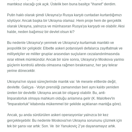
mantıksız olacağı çok açık. Üstelik ben buna basitçe "ihanet" derdim.
Putin haklı olarak şimdi Ukrayna'yı Rusya karşıtı cuntadan kurtardığımızı
söylüyor. Ancak başka bir Ukrayna olamaz. Hem proje hem de gerçeklik
olarak Ukrayna, yalnızca ve münhasıran Rusya'ya karşıydı ve olabilir. Aksi
halde, neden bağımsız bir devlet olsun ki?
Bu nedenle Ukrayna'yı yenmek ve Ukrayna'yı kurtarmak mantıklı ve
jeopolitik bir çelişkidir. Elbette askeri potansiyeli defalarca zayıflatmak ve
milliyetçiler ve militer gruplar arasından suçluların cezalandırılmasında
ısrar etmek mümkündür. Ancak bir süre sonra, Ukrayna'yı Moskova yanlısı
güçlerin kontrolü altında olmasına rağmen bırakırsanız, her şey tekrar
yerine dönecektir.
Ukrayna'nın siyasi süreçlerinde mantık var. Ve mesele elitlerde değil,
devlette. Galiçya - Volyn prensliği zamanından beri aynı kalıbı yeniden
üreten bir devlettir. Ukrayna ancak bir oligarşi olabilir. Bu, anti-
İmparatorluk olmaya mahkum olduğu anlamına gelir (K. Malofeev'in
"İmparatorluk" kitabında mükemmel bir şekilde açıklanan mantığa göre).
Ancak, şu anda sürdürülen askeri operasyonlar yalnızca bir kez
gerçekleşebilir. Bu nedenle Moskova'nın Ukrayna sorununu çözmek için
tek bir şansı var artık: Son. Ve bir Yanukoviç 2’ye dayanamayız artık.