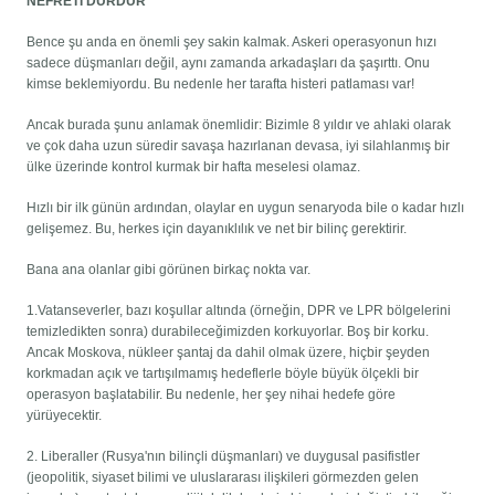
NEFRETİ DURDUR
Bence şu anda en önemli şey sakin kalmak. Askeri operasyonun hızı
sadece düşmanları değil, aynı zamanda arkadaşları da şaşırttı. Onu
kimse beklemiyordu. Bu nedenle her tarafta histeri patlaması var!
Ancak burada şunu anlamak önemlidir: Bizimle 8 yıldır ve ahlaki olarak
ve çok daha uzun süredir savaşa hazırlanan devasa, iyi silahlanmış bir
ülke üzerinde kontrol kurmak bir hafta meselesi olamaz.
Hızlı bir ilk günün ardından, olaylar en uygun senaryoda bile o kadar hızlı
gelişemez. Bu, herkes için dayanıklılık ve net bir bilinç gerektirir.
Bana ana olanlar gibi görünen birkaç nokta var.
1.Vatanseverler, bazı koşullar altında (örneğin, DPR ve LPR bölgelerini
temizledikten sonra) durabileceğimizden korkuyorlar. Boş bir korku.
Ancak Moskova, nükleer şantaj da dahil olmak üzere, hiçbir şeyden
korkmadan açık ve tartışılmamış hedeflerle böyle büyük ölçekli bir
operasyon başlatabilir. Bu nedenle, her şey nihai hedefe göre
yürüyecektir.
2. Liberaller (Rusya'nın bilinçli düşmanları) ve duygusal pasifistler
(jeopolitik, siyaset bilimi ve uluslararası ilişkileri görmezden gelen