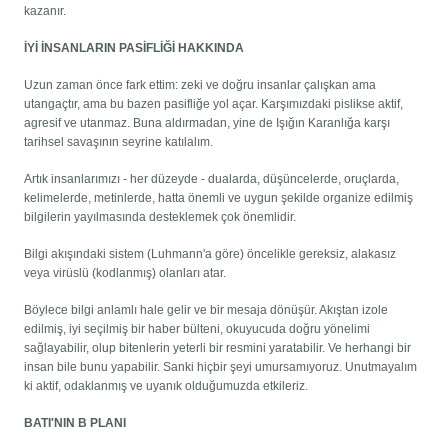
kazanır.
İYİ İNSANLARIN PASİFLİĞİ HAKKINDA
Uzun zaman önce fark ettim: zeki ve doğru insanlar çalışkan ama
utangaçtır, ama bu bazen pasifliğe yol açar. Karşımızdaki pislikse aktif,
agresif ve utanmaz. Buna aldırmadan, yine de Işığın Karanlığa karşı
tarihsel savaşının seyrine katılalım.
Artık insanlarımızı - her düzeyde - dualarda, düşüncelerde, oruçlarda,
kelimelerde, metinlerde, hatta önemli ve uygun şekilde organize edilmiş
bilgilerin yayılmasında desteklemek çok önemlidir.
Bilgi akışındaki sistem (Luhmann'a göre) öncelikle gereksiz, alakasız
veya virüslü (kodlanmış) olanları atar.
Böylece bilgi anlamlı hale gelir ve bir mesaja dönüşür. Akıştan izole
edilmiş, iyi seçilmiş bir haber bülteni, okuyucuda doğru yönelimi
sağlayabilir, olup bitenlerin yeterli bir resmini yaratabilir. Ve herhangi bir
insan bile bunu yapabilir. Sanki hiçbir şeyi umursamıyoruz. Unutmayalım
ki aktif, odaklanmış ve uyanık olduğumuzda etkileriz.
BATI'NIN B PLANI