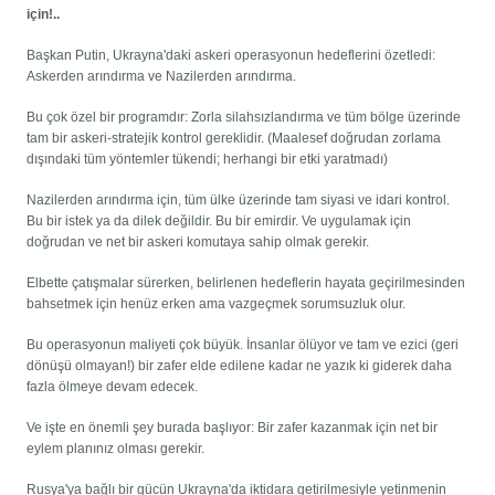
için!..
Başkan Putin, Ukrayna'daki askeri operasyonun hedeflerini özetledi:
Askerden arındırma ve Nazilerden arındırma.
Bu çok özel bir programdır: Zorla silahsızlandırma ve tüm bölge üzerinde
tam bir askeri-stratejik kontrol gereklidir. (Maalesef doğrudan zorlama
dışındaki tüm yöntemler tükendi; herhangi bir etki yaratmadı)
Nazilerden arındırma için, tüm ülke üzerinde tam siyasi ve idari kontrol.
Bu bir istek ya da dilek değildir. Bu bir emirdir. Ve uygulamak için
doğrudan ve net bir askeri komutaya sahip olmak gerekir.
Elbette çatışmalar sürerken, belirlenen hedeflerin hayata geçirilmesinden
bahsetmek için henüz erken ama vazgeçmek sorumsuzluk olur.
Bu operasyonun maliyeti çok büyük. İnsanlar ölüyor ve tam ve ezici (geri
dönüşü olmayan!) bir zafer elde edilene kadar ne yazık ki giderek daha
fazla ölmeye devam edecek.
Ve işte en önemli şey burada başlıyor: Bir zafer kazanmak için net bir
eylem planınız olması gerekir.
Rusya'ya bağlı bir gücün Ukrayna'da iktidara getirilmesiyle yetinmenin