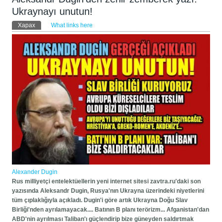
Ukraynayı unutun!
Primary tabs
Харах
(active tab)
What links here
Alexander Dugin
Rus milliyetçi entelektüellerin yeni internet sitesi zavtra.ru'daki son
yazısında Aleksandr Dugin, Rusya'nın Ukrayna üzerindeki niyetlerini
tüm çıplaklığıyla açıkladı. Dugin'i göre artık Ukrayna Doğu Slav
Birliği'nden ayrılamayacak.... Batının B planı terörizm... Afganistan'dan
ABD'nin ayrılması Taliban'ı güçlendirip bize güneyden saldırtmak