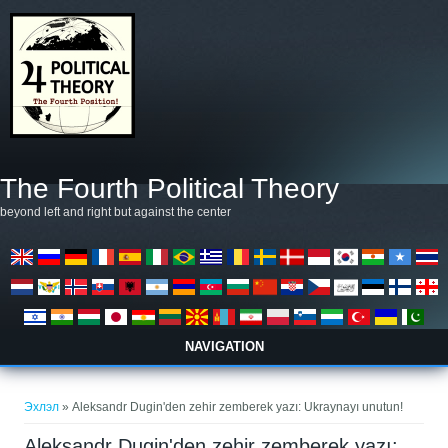
Skip to main content
The Fourth Political Theory
beyond left and right but against the center
NAVIGATION
You are here
Эхлэл
» Aleksandr Dugin'den zehir zemberek yazı: Ukraynayı unutun!
Aleksandr Dugin'den zehir zemberek yazı: