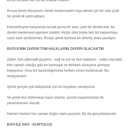
kendi dünyanı kur ya da ortadan kaybol.
Rusya kendi dünyasını, kendi medeniyetini inşa etmek için bir rota çizdi.
Ve şimdi ilk adım atılıyor.
Küreselleşme karşısında ancak geniş bir alan, yani bir devlet-kıta, bir
devlet-medeniyet egemen olabilir. Hiçbir ülke böyle tam bir kapanmayı
uzun süre sürdüremez. Rusya şimdi küresel bir direniş alanı yaratıyor.
RUSYA’NIN ZAFERİ TÜM HALKLARIN ZAFERİ OLACAKTIR
Zaferi, tüm alternatif güçlerin - sağ ve sol ve tüm halkların - zaferi olacaktır.
Her zaman olduğu gibi en karmaşık ve tehlikeli süreçlere girmeye
başlıyoruz. Ama biz kazandığımızda herkes onları kullanacak. Bu
amaçlanıyor.
Şimdi gerçek çok kutupluluk için ön koşulları yaratıyoruz.
Ve şimdi bizi öldürmeye hazır olanlar, yarınki başarımızdan ilk
yararlananlar olacak.
Hemen hemen her zaman doğru olanı yazarım: Bu da gerçekleşecek!
BATI İLE ARA - KURTULUŞ