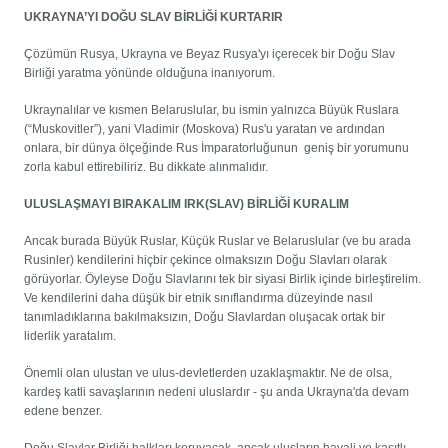
UKRAYNA’YI DOĞU SLAV BİRLİĞİ KURTARIR
Çözümün Rusya, Ukrayna ve Beyaz Rusya'yı içerecek bir Doğu Slav
Birliği yaratma yönünde olduğuna inanıyorum.
Ukraynalılar ve kısmen Belaruslular, bu ismin yalnızca Büyük Ruslara
(“Muskovitler”), yani Vladimir (Moskova) Rus'u yaratan ve ardından
onlara, bir dünya ölçeğinde Rus İmparatorluğunun geniş bir yorumunu
zorla kabul ettirebiliriz. Bu dikkate alınmalıdır.
ULUSLAŞMAYI BIRAKALIM IRK(SLAV) BİRLİĞİ KURALIM
Ancak burada Büyük Ruslar, Küçük Ruslar ve Belaruslular (ve bu arada
Rusinler) kendilerini hiçbir çekince olmaksızın Doğu Slavları olarak
görüyorlar. Öyleyse Doğu Slavlarını tek bir siyasi Birlik içinde birleştirelim.
Ve kendilerini daha düşük bir etnik sınıflandırma düzeyinde nasıl
tanımladıklarına bakılmaksızın, Doğu Slavlardan oluşacak ortak bir
liderlik yaratalım.
Önemli olan ulustan ve ulus-devletlerden uzaklaşmaktır. Ne de olsa,
kardeş katli savaşlarının nedeni uluslardır - şu anda Ukrayna'da devam
edene benzer.