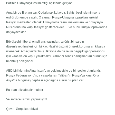
Batı'nın Ukrayna'yı teslim ettiği açık hale geliyor.
Ama bir de B planı var. Çoğaltmak kolaydır. Bahis, özel işlemin sona
erdiği dönemde yapılır. O zaman Rusya-Ukrayna toprakları terörist
faaliyet merkezleri olacak. Ukrayna'da resmi makamlara ve dolaysıyla
Rus ordusuna karşı faaliyet gösterecekler… Ve bunu Rusya topraklarına
da yayacaklar.
Büyükşehir liberal entelijansiyasından, terörist bir saldırı
düzenleyebilmeleri için birkaç Nazi'yi üstünü örterek korumaları kibarca
istenecek! Amaç kurtarılmış Ukrayna’da bir rejim değişikliği operasyonu
için kaos ve ön koşul yaratmaktır. Yabancı servis danışmanları bunun için
bilenmiş bekliyorlar!
ABD birliklerinin Afganistan'dan çekilmesiyle de bir şeyler planlandı:
Rusya Federasyonu'nda yasaklanan Taliban'ın Rusya'ya karşı Orta
Asya'da bir güney cephesi açacağına ilişkin bir plan var!
Bu plan dikkate alınmalıdır.
Ve sadece işimizi yapmalıyız!
Çeviri: Gerçekedebiyat