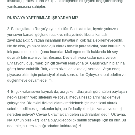
insanlar), protestoların ve dijital dilekçelerin bir şeyleri değiştirebileceği
yanılsamasına sahipler.
RUSYA’YA YAPTIRIMLAR İŞE YARAR MI?
3. Bu koşullarda Rusya'ya yönelik tüm Batılı adımlar, içerde yalnızca
yurtsever kanadı güçlendirecek ve nihayetinde liberal kanadı
zayıflatacaktır. Sıradan insanların hayatlarını çok fazla etkilemeyecektir.
Ne de olsa, yalnızca ideolojik olarak fanatik parasalcılar, para kurulunun
tek para modeli olduğuna inanırlar. Mali egemenlik hakkında bir şey
duymak bile istemiyorlar. Boşuna. Devlet ihtiyacı kadar para verebilir.
Enflasyonu düşürmek için çift devreli emisyona (A. Galushka'nın planına
göre) başvurulabilir. Batı, zaten bize ileri teknoloji vermedi. Asya enerji
piyasası bizim için potansiyel olarak sonsuzdur. Öyleyse sebat edelim ve
güçlenmeye devam edelim.
4. Birçok vatansever kaynak da, acı çeken Ukraynalı görüntüleri paylaşan
neo-Nazilerin web sitelerini ve sosyal medya hesaplarını hacklemeye
çalışıyorlar. Bizimkini fiziksel olarak reddetmek için mantıksal olarak
seferber edilmesi gerekenler için, bu tür faaliyetler için zaman ve enerji
nereden geliyor? Cevap Ukrayna'dan gelen saldırılardan değil. Ukrayna,
NATO'nun bize karşı daha büyük jeopolitik saldırı stratejisi için bir kılıf. Bu
nedenle, bu ters kapağı ortadan kaldıracağız!