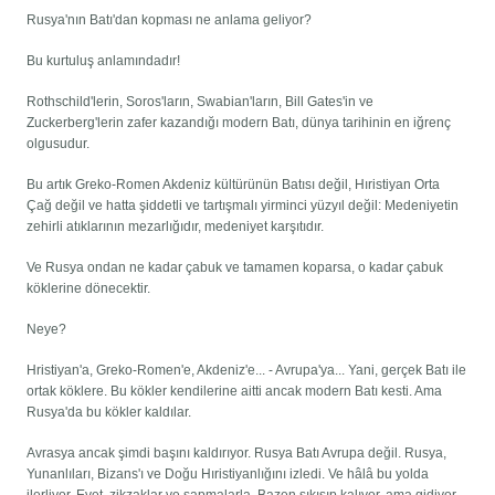
Rusya'nın Batı'dan kopması ne anlama geliyor?
Bu kurtuluş anlamındadır!
Rothschild'lerin, Soros'ların, Swabian'ların, Bill Gates'in ve
Zuckerberg'lerin zafer kazandığı modern Batı, dünya tarihinin en iğrenç
olgusudur.
Bu artık Greko-Romen Akdeniz kültürünün Batısı değil, Hıristiyan Orta
Çağ değil ve hatta şiddetli ve tartışmalı yirminci yüzyıl değil: Medeniyetin
zehirli atıklarının mezarlığıdır, medeniyet karşıtıdır.
Ve Rusya ondan ne kadar çabuk ve tamamen koparsa, o kadar çabuk
köklerine dönecektir.
Neye?
Hristiyan'a, Greko-Romen'e, Akdeniz'e... - Avrupa'ya... Yani, gerçek Batı ile
ortak köklere. Bu kökler kendilerine aitti ancak modern Batı kesti. Ama
Rusya'da bu kökler kaldılar.
Avrasya ancak şimdi başını kaldırıyor. Rusya Batı Avrupa değil. Rusya,
Yunanlıları, Bizans'ı ve Doğu Hıristiyanlığını izledi. Ve hâlâ bu yolda