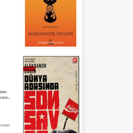
deki
rizm...
oğrudan