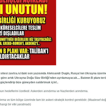
et sitesi zavtra.ru'daki son yazısında Aleksandr Dugin, Rusya'nın Ukrayna üzerin
'i göre artık Ukrayna Doğu Slav Birliği'nden ayrılamayacak.... Batının B planı terö
güçlendirip bize güneyden saldırtmak için!..
un hedeflerini özetledi: Askerden arındırma ve Nazilerden arındırma.
dırma ve tüm bölge üzerinde tam bir askeri-stratejik kontrol gereklidir. (Maalesef d
hangi bir etki yaratmadı)