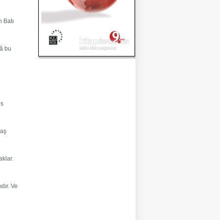
n Batı
lâ bu
es
taş
aklar.
dır. Ve