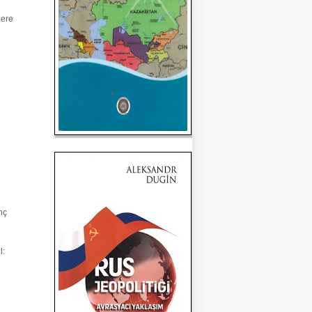
lere
nç
l: