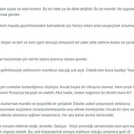
am siyasi ve idari kontrol. Bu bir istek ya da dilek değildir. Bu bir emirdir. Ve uygul
lmak gerekir.
deflerin hayata geçirilmesinden bahsetmek için henüz erken ama vazgeçmek sorums
ölüyor ve tam ve ezici (geri dönüşü olmayan!) bir zafer elde edilene kadar ne yazık
fer kazanmak için net bir eylem planınız olması gerekir.
getirilmesiyle yetinmenin mantıksız olacağı çok açık. Üstelik ben buna basitçe "iha
arşıtı cuntadan kurtardığımızı söylüyor. Ancak başka bir Ukrayna olamaz. Hem proje
ran Rusya'ya karşıydı ve olabilir. Aksi halde, neden bağımsız bir devlet olsun ki?
rtarmak mantıklı ve jeopolitik bir çelişkidir. Elbette askeri potansiyeli defalarca
ar arasından suçluların cezalandırılmasında ısrar etmek mümkündür. Ancak bir süre s
altında olmasına rağmen bırakırsanız, her şey tekrar yerine dönecektir.
e mesele elitlerde değil, devlette. Galiçya - Volyn prensliği zamanından beri aynı ka
ir oligarşi olabilir. Bu, anti-İmparatorluk olmaya mahkum olduğu anlamına gelir (K.