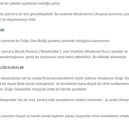
el bir şekilde açıklanan mantığa göre).
ar yalnızca bir kez gerçekleşebilir. Bu nedenle Moskova'nın Ukrayna sorununu çö
 2’ye dayanamayız artık.
RIR
içerecek bir Doğu Slav Birliği yaratma yönünde olduğuna inanıyorum.
n yalnızca Büyük Ruslara (“Muskovitler”), yani Vladimir (Moskova) Rus'u yaratan ve
ratorluğunun geniş bir yorumunu zorla kabul ettirebiliriz. Bu dikkate alınmalıdır.
LİĞİ KURALIM
elaruslular (ve bu arada Rusinler) kendilerini hiçbir çekince olmaksızın Doğu Sla
bir siyasi Birlik içinde birleştirelim. Ve kendilerini daha düşük bir etnik sınıflandır
n, Doğu Slavlardan oluşacak ortak bir liderlik yaratalım.
klaşmaktır. Ne de olsa, kardeş katli savaşlarının nedeni uluslardır - şu anda Ukray
ulusların hayali ve kasıtlı olarak kışkırtıcı yapay oluşumlar olma olasılıklarını orta