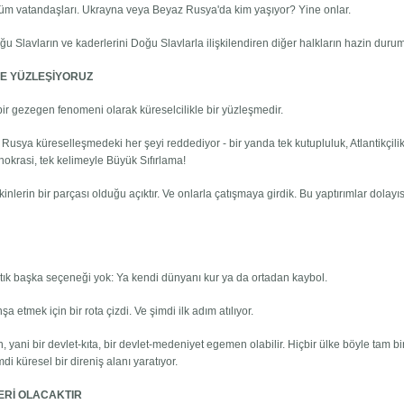
 tüm vatandaşları. Ukrayna veya Beyaz Rusya'da kim yaşıyor? Yine onlar.
Slavların ve kaderlerini Doğu Slavlarla ilişkilendiren diğer halkların hazin duru
E YÜZLEŞİYORUZ
bir gezegen fenomeni olarak küreselcilikle bir yüzleşmedir.
. Rusya küreselleşmedeki her şeyi reddediyor - bir yanda tek kutupluluk, Atlantikçili
knokrasi, tek kelimeyle Büyük Sıfırlama!
eçkinlerin bir parçası olduğu açıktır. Ve onlarla çatışmaya girdik. Bu yaptırımlar dolayı
rtık başka seçeneği yok: Ya kendi dünyanı kur ya da ortadan kaybol.
 etmek için bir rota çizdi. Ve şimdi ilk adım atılıyor.
 yani bir devlet-kıta, bir devlet-medeniyet egemen olabilir. Hiçbir ülke böyle tam bi
küresel bir direniş alanı yaratıyor.
ERİ OLACAKTIR