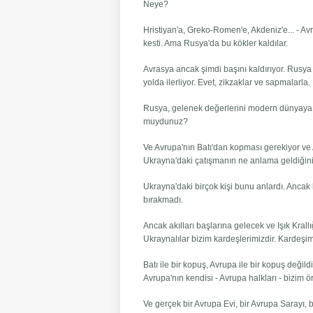
Neye?
Hristiyan'a, Greko-Romen'e, Akdeniz'e... - Avr
kesti. Ama Rusya'da bu kökler kaldılar.
Avrasya ancak şimdi başını kaldırıyor. Rusya B
yolda ilerliyor. Evet, zikzaklar ve sapmalarla.
Rusya, gelenek değerlerini modern dünyaya k
muydunuz?
Ve Avrupa'nın Batı'dan kopması gerekiyor ve
Ukrayna'daki çatışmanın ne anlama geldiğini
Ukrayna'daki birçok kişi bunu anlardı. Ancak 
bırakmadı.
Ancak akılları başlarına gelecek ve Işık Krall
Ukraynalılar bizim kardeşlerimizdir. Kardeşim
Batı ile bir kopuş, Avrupa ile bir kopuş deği
Avrupa'nın kendisi - Avrupa halkları - bizim ö
Ve gerçek bir Avrupa Evi, bir Avrupa Sarayı, 