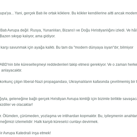
upa'ya... Yani, gerçek Batı ile ortak köklere. Bu kökler kendilerine aitti ancak moder
atı Avrupa değil. Rusya, Yunanlıları, Bizans'ı ve Doğu Hıristiyanlığını izledi. Ve hâ
 Bazen sıkışıp kalıyor, ama gidiyor.
arşı savunmak için ayağa kalktı. Bu tam da "modern dünyaya isyan"dır; bilmiyor
 ABD'nin bile küreselleşmeyi reddedenleri takip etmesi gerekiyor. Ve o zaman herk
 anlayacaktır.
korkunç çılgın liberal-Nazi propagandası, Ukraynalıların kafasında çevrilmemiş bir 
ığıyla, geleneğine bağlı gerçek Hıristiyan Avrupa kimliği için bizimle birlikte savaşac
izdiler ve olacaklar!
ldir. Ölümden, çürümeden, yozlaşma ve intihardan kopmaktır. Bu, iyileşmenin anahtarı
rneğimizi izlemelidir: Halk karşıtı küreselci cuntayı devirmek.
bir Avrupa Katedrali inşa etmek!