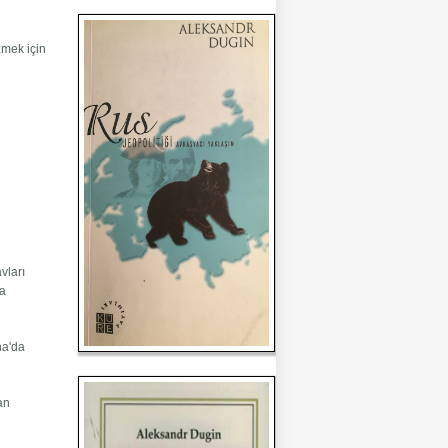
zmek için
vları
ma
na'da
dan