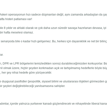
skeri operasyonun hızı sadece düşmanları değil, aynı zamanda arkadaşları da şaşı
ta histeri patlaması var!
 8 yıldır ve ahlaki olarak ve çok daha uzun süredir savaşa hazırlanan devasa, iyi
 bir hafta meselesi olamaz.
 senaryoda bile o kadar hızlı gelişemez. Bu, herkes için dayanıklılık ve net bir bilinç
ar.
ğin, DPR ve LPR bölgelerini temizledikten sonra) durabileceğimizden korkuyorlar. Bo
il olmak üzere, hiçbir şeyden korkmadan açık ve tartışılmamış hedeflerle böyle bü
e, her şey nihai hedefe göre yürüyecektir.
e duygusal pasifistler (jeopolitik, siyaset bilimi ve uluslararası ilişkileri görmezden 
n bir şeyleri değiştirebileceği yanılsamasına sahipler.
adımlar, içerde yalnızca yurtsever kanadı güçlendirecek ve nihayetinde liberal kana