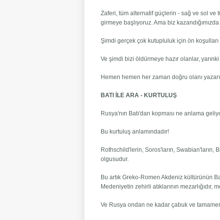
Zaferi, tüm alternatif güçlerin - sağ ve sol ve
girmeye başlıyoruz. Ama biz kazandığımızda 
Şimdi gerçek çok kutupluluk için ön koşulları
Ve şimdi bizi öldürmeye hazır olanlar, yarınk
Hemen hemen her zaman doğru olanı yazarı
BATI İLE ARA - KURTULUŞ
Rusya'nın Batı'dan kopması ne anlama geliy
Bu kurtuluş anlamındadır!
Rothschild'lerin, Soros'ların, Swabian'ların, 
olgusudur.
Bu artık Greko-Romen Akdeniz kültürünün Batısı
Medeniyetin zehirli atıklarının mezarlığıdır, m
Ve Rusya ondan ne kadar çabuk ve tamamen 