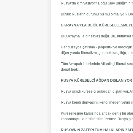
Rusya'da kim yaşıyor? Doğu Slav Birliği'nin
Büyük Rusların durumu bu mu olmalıydı? Doğu 
UKRAYNA’YLA DEĞİL KÜRESELLEŞMEYL
Bu Ukrayna ile bir savaş değil. Bu, bütünsel 
Her düzeyde çatışma - jeopolitik ve ideolojik
diğer yanda liberalizm, gelenek karşıtlığı, te
Tüm Avrupalı ​​liderlerinin Atlantikçi liberal s
doğal tepki.
RUSYA KÜRESELCİ AĞDAN DIŞLANIYOR
Rusya şimdi küreselci ağlardan dışlanıyor. A
Rusya kendi dünyasını, kendi medeniyetini inşa
Küreselleşme karşısında ancak geniş bir alan,
kapanmayı uzun süre sürdüremez. Rusya şimdi 
RUSYA’NIN ZAFERİ TÜM HALKLARIN ZAF