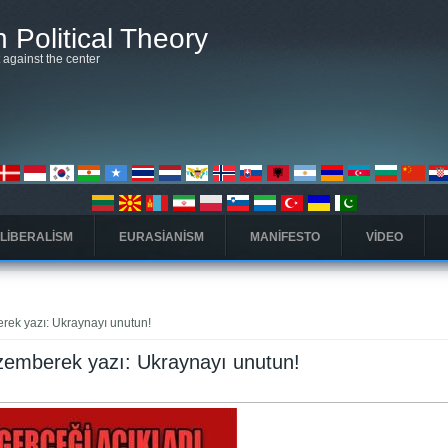
 Political Theory
t against the center
 LIBERALISM
EURASIANISM
MANIFESTO
VIDEO
rek yazı: Ukraynayı unutun!
 zemberek yazı: Ukraynayı unutun!