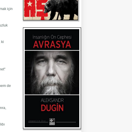
amak için
uzluk
 ki
net"
 hem de
onra,
lıbı