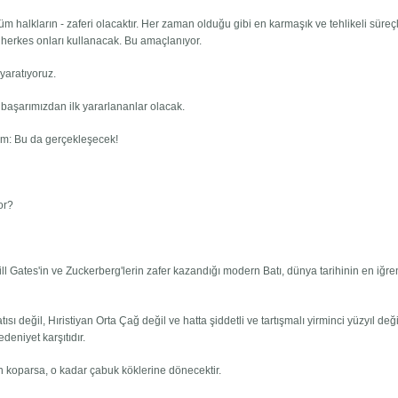
 tüm halkların - zaferi olacaktır. Her zaman olduğu gibi en karmaşık ve tehlikeli süreç
herkes onları kullanacak. Bu amaçlanıyor.
 yaratıyoruz.
i başarımızdan ilk yararlananlar olacak.
m: Bu da gerçekleşecek!
or?
Bill Gates'in ve Zuckerberg'lerin zafer kazandığı modern Batı, dünya tarihinin en iğre
 değil, Hıristiyan Orta Çağ değil ve hatta şiddetli ve tartışmalı yirminci yüzyıl deği
edeniyet karşıtıdır.
koparsa, o kadar çabuk köklerine dönecektir.