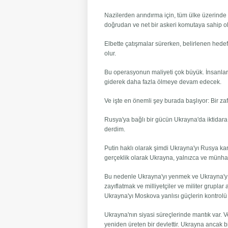
Nazilerden arındırma için, tüm ülke üzerinde t
doğrudan ve net bir askeri komutaya sahip o
Elbette çatışmalar sürerken, belirlenen he
olur.
Bu operasyonun maliyeti çok büyük. İnsanlar 
giderek daha fazla ölmeye devam edecek.
Ve işte en önemli şey burada başlıyor: Bir za
Rusya'ya bağlı bir gücün Ukrayna'da iktidara 
derdim.
Putin haklı olarak şimdi Ukrayna'yı Rusya k
gerçeklik olarak Ukrayna, yalnızca ve münhası
Bu nedenle Ukrayna'yı yenmek ve Ukrayna'yı ku
zayıflatmak ve milliyetçiler ve militer grupl
Ukrayna'yı Moskova yanlısı güçlerin kontrolü 
Ukrayna'nın siyasi süreçlerinde mantık var. V
yeniden üreten bir devlettir. Ukrayna ancak b