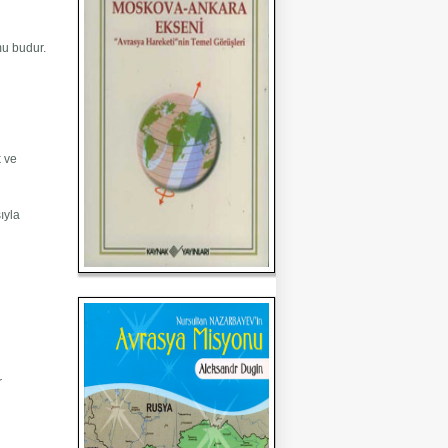
mu budur.
k ve
sıyla
r