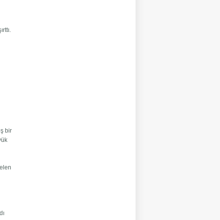
rttı.
ş bir
yük
gelen
dı