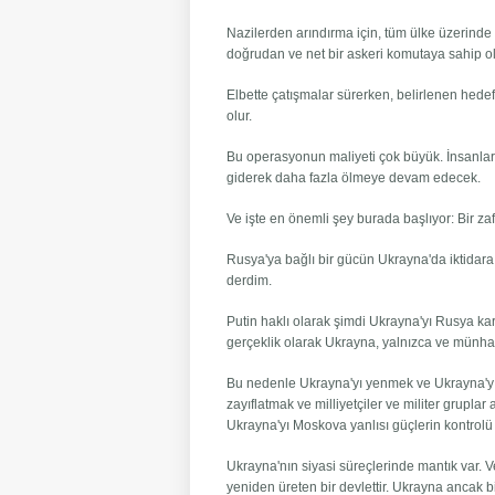
Nazilerden arındırma için, tüm ülke üzerinde t
doğrudan ve net bir askeri komutaya sahip o
Elbette çatışmalar sürerken, belirlenen he
olur.
Bu operasyonun maliyeti çok büyük. İnsanlar 
giderek daha fazla ölmeye devam edecek.
Ve işte en önemli şey burada başlıyor: Bir za
Rusya'ya bağlı bir gücün Ukrayna'da iktidara 
derdim.
Putin haklı olarak şimdi Ukrayna'yı Rusya k
gerçeklik olarak Ukrayna, yalnızca ve münhası
Bu nedenle Ukrayna'yı yenmek ve Ukrayna'yı ku
zayıflatmak ve milliyetçiler ve militer grupl
Ukrayna'yı Moskova yanlısı güçlerin kontrolü 
Ukrayna'nın siyasi süreçlerinde mantık var. V
yeniden üreten bir devlettir. Ukrayna ancak b