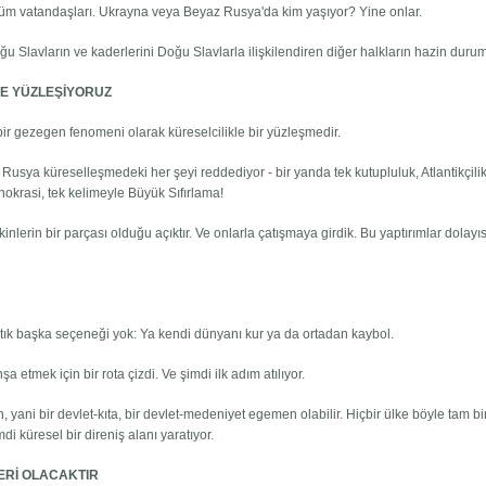
 tüm vatandaşları. Ukrayna veya Beyaz Rusya'da kim yaşıyor? Yine onlar.
Slavların ve kaderlerini Doğu Slavlarla ilişkilendiren diğer halkların hazin duru
E YÜZLEŞİYORUZ
bir gezegen fenomeni olarak küreselcilikle bir yüzleşmedir.
. Rusya küreselleşmedeki her şeyi reddediyor - bir yanda tek kutupluluk, Atlantikçili
knokrasi, tek kelimeyle Büyük Sıfırlama!
eçkinlerin bir parçası olduğu açıktır. Ve onlarla çatışmaya girdik. Bu yaptırımlar dolayı
rtık başka seçeneği yok: Ya kendi dünyanı kur ya da ortadan kaybol.
 etmek için bir rota çizdi. Ve şimdi ilk adım atılıyor.
 yani bir devlet-kıta, bir devlet-medeniyet egemen olabilir. Hiçbir ülke böyle tam bi
küresel bir direniş alanı yaratıyor.
ERİ OLACAKTIR