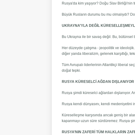
Rusya'da kim yaşıyor? Doğu Slav Birliği'nin
Büyük Rusların durumu bu mu olmalıydı? Doğu 
UKRAYNA’YLA DEĞİL KÜRESELLEŞMEYL
Bu Ukrayna ile bir savaş değil. Bu, bütünsel 
Her düzeyde çatışma - jeopolitik ve ideolojik
diğer yanda liberalizm, gelenek karşıtlığı, te
Tüm Avrupalı ​​liderlerinin Atlantikçi liberal s
doğal tepki.
RUSYA KÜRESELCİ AĞDAN DIŞLANIYOR
Rusya şimdi küreselci ağlardan dışlanıyor. A
Rusya kendi dünyasını, kendi medeniyetini inşa
Küreselleşme karşısında ancak geniş bir alan,
kapanmayı uzun süre sürdüremez. Rusya şimdi 
RUSYA’NIN ZAFERİ TÜM HALKLARIN ZAF