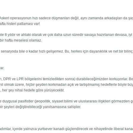
skeri operasyonun hızı sadece düşmanları değil, aynı zamanda arkadaşları da şaşı
ta histeri patlaması var!
 8 yıldır ve ahlaki olarak ve çok daha uzun süredir savaşa hazırlanan devasa, iyi
 bir hafta meselesi olamaz.
 senaryoda bile o kadar hızlı gelişemez. Bu, herkes için dayanıklılık ve net bir bilinç
ar.
ğin, DPR ve LPR bölgelerini temizledikten sonra) durabileceğimizden korkuyorlar. Bo
il olmak üzere, hiçbir şeyden korkmadan açık ve tartışılmamış hedeflerle böyle bü
e, her şey nihai hedefe göre yürüyecektir.
e duygusal pasifistler (jeopolitik, siyaset bilimi ve uluslararası ilişkileri görmezden 
n bir şeyleri değiştirebileceği yanılsamasına sahipler.
adımlar, içerde yalnızca yurtsever kanadı güçlendirecek ve nihayetinde liberal kana