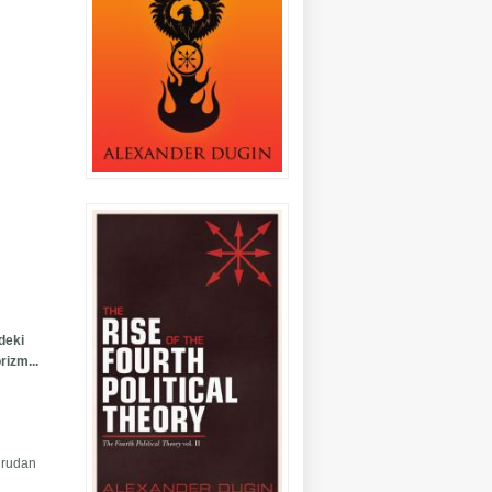
deki
rizm...
oğrudan