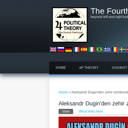
Skip to main content
The Fourth
beyond left and right bu
HOME
4P THEORY
AGAINST
You are here
Home
» Aleksandr Dugin'den zehir zemberek
Aleksandr Dugin'den zehir
Primary tabs
View
(active tab)
What links here