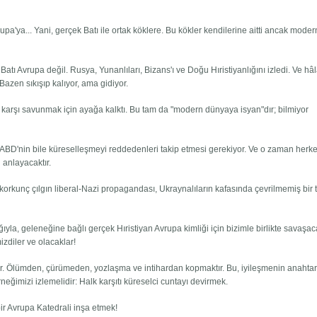
upa'ya... Yani, gerçek Batı ile ortak köklere. Bu kökler kendilerine aitti ancak moder
atı Avrupa değil. Rusya, Yunanlıları, Bizans'ı ve Doğu Hıristiyanlığını izledi. Ve hâ
 Bazen sıkışıp kalıyor, ama gidiyor.
arşı savunmak için ayağa kalktı. Bu tam da "modern dünyaya isyan"dır; bilmiyor
 ABD'nin bile küreselleşmeyi reddedenleri takip etmesi gerekiyor. Ve o zaman herk
 anlayacaktır.
korkunç çılgın liberal-Nazi propagandası, Ukraynalıların kafasında çevrilmemiş bir 
ığıyla, geleneğine bağlı gerçek Hıristiyan Avrupa kimliği için bizimle birlikte savaşac
izdiler ve olacaklar!
ldir. Ölümden, çürümeden, yozlaşma ve intihardan kopmaktır. Bu, iyileşmenin anahtarı
rneğimizi izlemelidir: Halk karşıtı küreselci cuntayı devirmek.
bir Avrupa Katedrali inşa etmek!