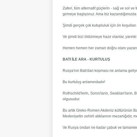
Zaferi, tüm alternatif güçlerin - sağ ve sol ve
girmeye başlıyoruz. Ama biz kazandığımızda 
Şimdi gerçek çok kutupluluk için ön koşulları
Ve şimdi bizi öldürmeye hazır olanlar, yarınk
Hemen hemen her zaman doğru olanı yazarı
BATI İLE ARA - KURTULUŞ
Rusya'nın Batı'dan kopması ne anlama geliy
Bu kurtuluş anlamındadır!
Rothschild'lerin, Soros'ların, Swabian'ların, 
olgusudur.
Bu artık Greko-Romen Akdeniz kültürünün Batısı
Medeniyetin zehirli atıklarının mezarlığıdır, m
Ve Rusya ondan ne kadar çabuk ve tamamen 