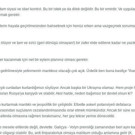
am siyasi ve idari kontrol. Bu bir istek ya da dilek değildir. Bu bir emirdir. Ve uygul
lmak gerekir.
deflerin hayata geçirilmesinden bahsetmek için henüz erken ama vazgeçmek sorums
ölüyor ve tam ve ezici (geri dönüşü olmayan!) bir zafer elde edilene kadar ne yazık
fer kazanmak için net bir eylem planınız olması gerekir.
getirilmesiyle yetinmenin mantıksız olacağı çok açık. Üstelik ben buna basitçe "iha
arşıtı cuntadan kurtardığımızı söylüyor. Ancak başka bir Ukrayna olamaz. Hem proje
ran Rusya'ya karşıydı ve olabilir. Aksi halde, neden bağımsız bir devlet olsun ki?
rtarmak mantıklı ve jeopolitik bir çelişkidir. Elbette askeri potansiyeli defalarca
ar arasından suçluların cezalandırılmasında ısrar etmek mümkündür. Ancak bir süre s
altında olmasına rağmen bırakırsanız, her şey tekrar yerine dönecektir.
e mesele elitlerde değil, devlette. Galiçya - Volyn prensliği zamanından beri aynı ka
ir oligarşi olabilir. Bu, anti-İmparatorluk olmaya mahkum olduğu anlamına gelir (K.