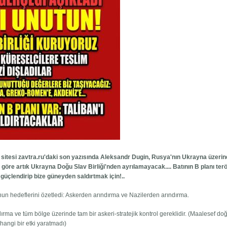
et sitesi zavtra.ru'daki son yazısında Aleksandr Dugin, Rusya'nın Ukrayna üzerin
'i göre artık Ukrayna Doğu Slav Birliği'nden ayrılamayacak.... Batının B planı terö
güçlendirip bize güneyden saldırtmak için!..
un hedeflerini özetledi: Askerden arındırma ve Nazilerden arındırma.
dırma ve tüm bölge üzerinde tam bir askeri-stratejik kontrol gereklidir. (Maalesef d
hangi bir etki yaratmadı)