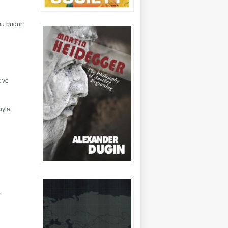
mu budur.
k ve
sıyla
r