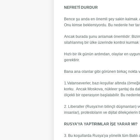
NEFRETİ DURDUR
Bence şu anda en önemli şey sakin kalmak. A
Onu kimse beklemiyordu. Bu nedenle her taraf
Ancak burada şunu anlamak önemlidir: Bizimle
silahlanmış bir ülke üzerinde kontrol kurmak
Hızlı bir ilk günün ardından, olaylar en uygun
gerektirir.
Bana ana olanlar gibi görünen birkaç nokta v
1.Vatanseverler, bazı koşullar altında (örne
korku. Ancak Moskova, nükleer şantaj da dah
ölçekli bir operasyon başlatabilir. Bu nedenl
2. Liberaller (Rusya'nın bilinçli düşmanları) v
insanlar), protestoların ve dijital dilekçeleri
RUSYA’YA YAPTIRIMLAR İŞE YARAR MI?
3. Bu koşullarda Rusya'ya yönelik tüm Batılı 