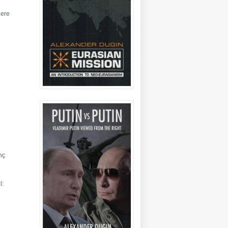
lere
nç
l: