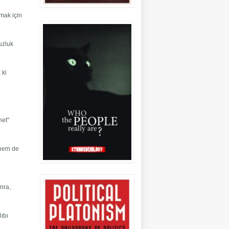
amak için
uzluk
 ki
net"
 hem de
onra,
lıbı