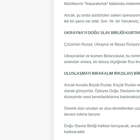
Malofeev'in "İmparatorluk" kitabında mükemm
Ancak, şu anda sürdürülen askeri operasyonl
tek bir şansı var artık: Son. Ve bir Yanukoviç
UKRAYNA’YI DOĞU SLAV BİRLİĞİ KURTA
Çözümün Rusya, Ukrayna ve Beyaz Rusya'yı 
Ukraynalılar ve kısmen Belaruslular, bu ismi
ardından onlara, bir dünya ölçeğinde Rus İmpa
ULUSLAŞMAYI BIRAKALIM IRK(SLAV) BİR
Ancak burada Büyük Ruslar, Küçük Ruslar ve B
olarak görüyorlar. Öyleyse Doğu Slavlarını tek 
düzeyinde nasıl tanımladıklarına bakılmaksızı
Önemli olan ulustan ve ulus-devletlerden uza
devam edene benzer.
Doğu Slavlar Birliği halkları koruyacak, ancak 
kaldıracaktır.