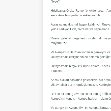
Neye?
Hristiyan'a, Greko-Romen'e, Akdeniz'e... - Avr
kesti. Ama Rusya'da bu kökler kaldılar.
Avrasya ancak şimdi başını kaldırıyor. Rusya B
yolda ilerliyor. Evet, zikzaklar ve sapmalarla.
Rusya, gelenek değerlerini modern dünyaya k
muydunuz?
Ve Avrupa'nın Batı'dan kopması gerekiyor ve
Ukrayna'daki çatışmanın ne anlama geldiğini
Ukrayna'daki birçok kişi bunu anlardı. Ancak 
bırakmadı.
Ancak akılları başlarına gelecek ve Işık Krall
Ukraynalılar bizim kardeşlerimizdir. Kardeşim
Batı ile bir kopuş, Avrupa ile bir kopuş deği
Avrupa'nın kendisi - Avrupa halkları - bizim ö
Ve gerçek bir Avrupa Evi, bir Avrupa Sarayı, 