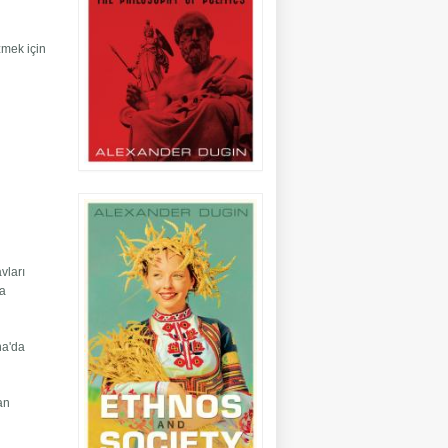
zmek için
vları
ma
na'da
dan