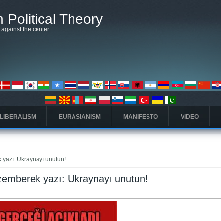
 Political Theory
t against the center
 LIBERALISM
EURASIANISM
MANIFESTO
VIDEO
 yazı: Ukraynayı unutun!
 zemberek yazı: Ukraynayı unutun!