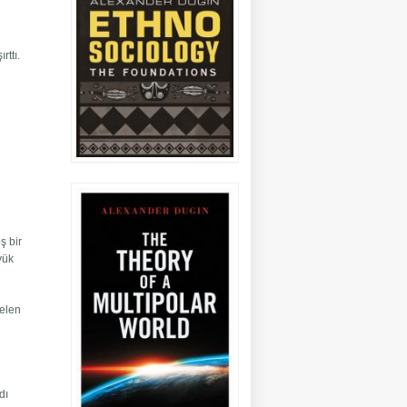
rttı.
ş bir
yük
gelen
dı