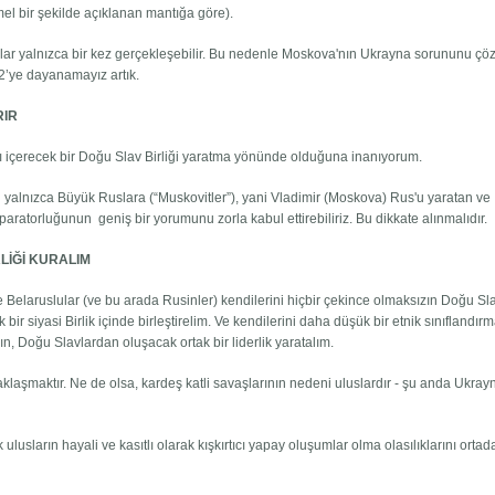
el bir şekilde açıklanan mantığa göre).
ar yalnızca bir kez gerçekleşebilir. Bu nedenle Moskova'nın Ukrayna sorununu çö
 2’ye dayanamayız artık.
RIR
içerecek bir Doğu Slav Birliği yaratma yönünde olduğuna inanıyorum.
n yalnızca Büyük Ruslara (“Muskovitler”), yani Vladimir (Moskova) Rus'u yaratan ve
ratorluğunun geniş bir yorumunu zorla kabul ettirebiliriz. Bu dikkate alınmalıdır.
LİĞİ KURALIM
elaruslular (ve bu arada Rusinler) kendilerini hiçbir çekince olmaksızın Doğu Sla
bir siyasi Birlik içinde birleştirelim. Ve kendilerini daha düşük bir etnik sınıflandır
n, Doğu Slavlardan oluşacak ortak bir liderlik yaratalım.
klaşmaktır. Ne de olsa, kardeş katli savaşlarının nedeni uluslardır - şu anda Ukray
ulusların hayali ve kasıtlı olarak kışkırtıcı yapay oluşumlar olma olasılıklarını orta