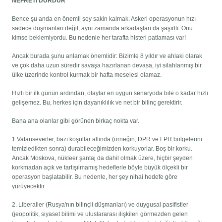
NEFRETİ DURDUR
Bence şu anda en önemli şey sakin kalmak. Askeri operasyonun hızı
sadece düşmanları değil, aynı zamanda arkadaşları da şaşırttı. Onu
kimse beklemiyordu. Bu nedenle her tarafta histeri patlaması var!
Ancak burada şunu anlamak önemlidir: Bizimle 8 yıldır ve ahlaki olarak
ve çok daha uzun süredir savaşa hazırlanan devasa, iyi silahlanmış bir
ülke üzerinde kontrol kurmak bir hafta meselesi olamaz.
Hızlı bir ilk günün ardından, olaylar en uygun senaryoda bile o kadar hızlı
gelişemez. Bu, herkes için dayanıklılık ve net bir bilinç gerektirir.
Bana ana olanlar gibi görünen birkaç nokta var.
1.Vatanseverler, bazı koşullar altında (örneğin, DPR ve LPR bölgelerini
temizledikten sonra) durabileceğimizden korkuyorlar. Boş bir korku.
Ancak Moskova, nükleer şantaj da dahil olmak üzere, hiçbir şeyden
korkmadan açık ve tartışılmamış hedeflerle böyle büyük ölçekli bir
operasyon başlatabilir. Bu nedenle, her şey nihai hedefe göre
yürüyecektir.
2. Liberaller (Rusya'nın bilinçli düşmanları) ve duygusal pasifistler
(jeopolitik, siyaset bilimi ve uluslararası ilişkileri görmezden gelen