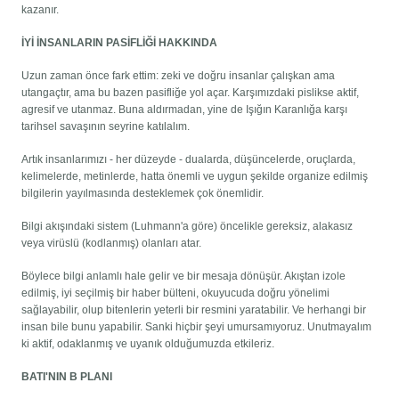
kazanır.
İYİ İNSANLARIN PASİFLİĞİ HAKKINDA
Uzun zaman önce fark ettim: zeki ve doğru insanlar çalışkan ama
utangaçtır, ama bu bazen pasifliğe yol açar. Karşımızdaki pislikse aktif,
agresif ve utanmaz. Buna aldırmadan, yine de Işığın Karanlığa karşı
tarihsel savaşının seyrine katılalım.
Artık insanlarımızı - her düzeyde - dualarda, düşüncelerde, oruçlarda,
kelimelerde, metinlerde, hatta önemli ve uygun şekilde organize edilmiş
bilgilerin yayılmasında desteklemek çok önemlidir.
Bilgi akışındaki sistem (Luhmann'a göre) öncelikle gereksiz, alakasız
veya virüslü (kodlanmış) olanları atar.
Böylece bilgi anlamlı hale gelir ve bir mesaja dönüşür. Akıştan izole
edilmiş, iyi seçilmiş bir haber bülteni, okuyucuda doğru yönelimi
sağlayabilir, olup bitenlerin yeterli bir resmini yaratabilir. Ve herhangi bir
insan bile bunu yapabilir. Sanki hiçbir şeyi umursamıyoruz. Unutmayalım
ki aktif, odaklanmış ve uyanık olduğumuzda etkileriz.
BATI'NIN B PLANI