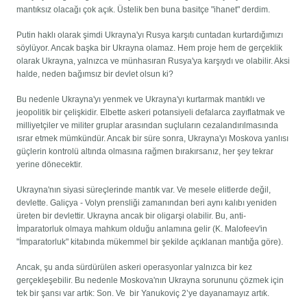
mantıksız olacağı çok açık. Üstelik ben buna basitçe "ihanet" derdim.
Putin haklı olarak şimdi Ukrayna'yı Rusya karşıtı cuntadan kurtardığımızı
söylüyor. Ancak başka bir Ukrayna olamaz. Hem proje hem de gerçeklik
olarak Ukrayna, yalnızca ve münhasıran Rusya'ya karşıydı ve olabilir. Aksi
halde, neden bağımsız bir devlet olsun ki?
Bu nedenle Ukrayna'yı yenmek ve Ukrayna'yı kurtarmak mantıklı ve
jeopolitik bir çelişkidir. Elbette askeri potansiyeli defalarca zayıflatmak ve
milliyetçiler ve militer gruplar arasından suçluların cezalandırılmasında
ısrar etmek mümkündür. Ancak bir süre sonra, Ukrayna'yı Moskova yanlısı
güçlerin kontrolü altında olmasına rağmen bırakırsanız, her şey tekrar
yerine dönecektir.
Ukrayna'nın siyasi süreçlerinde mantık var. Ve mesele elitlerde değil,
devlette. Galiçya - Volyn prensliği zamanından beri aynı kalıbı yeniden
üreten bir devlettir. Ukrayna ancak bir oligarşi olabilir. Bu, anti-
İmparatorluk olmaya mahkum olduğu anlamına gelir (K. Malofeev'in
"İmparatorluk" kitabında mükemmel bir şekilde açıklanan mantığa göre).
Ancak, şu anda sürdürülen askeri operasyonlar yalnızca bir kez
gerçekleşebilir. Bu nedenle Moskova'nın Ukrayna sorununu çözmek için
tek bir şansı var artık: Son. Ve bir Yanukoviç 2’ye dayanamayız artık.