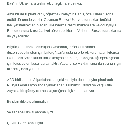
Batı'nın Ukrayna'yı teslim ettiği açık hale geliyor.
Ama bir de B planı var. Çoğaltmak kolaydır. Bahis, özel işlemin sona
erdiği dönemde yapılır. O zaman Rusya-Ukrayna toprakları terörist
faaliyet merkezleri olacak. Ukrayna'da resmi makamlara ve dolaysıyla
Rus ordusuna karşı faaliyet gösterecekler… Ve bunu Rusya topraklarına
da yayacaklar.
Büyükşehir liberal entelijansiyasından, terörist bir saldırı
düzenleyebilmeleri için birkaç Nazi'yi üstünü örterek korumaları kibarca
istenecek! Amaç kurtarılmış Ukrayna’da bir rejim değişikliği operasyonu
için kaos ve ön koşul yaratmaktır. Yabancı servis danışmanları bunun için
bilenmiş bekliyorlar!
ABD birliklerinin Afganistan'dan çekilmesiyle de bir şeyler planlandı:
Rusya Federasyonu'nda yasaklanan Taliban'ın Rusya'ya karşı Orta
Asya'da bir güney cephesi açacağına ilişkin bir plan var!
Bu plan dikkate alınmalıdır.
Ve sadece işimizi yapmalıyız!
Çeviri: Gerçekedebiyat