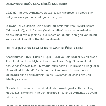
UKRAYNA’YI DOĞU SLAV BİRLİĞİ KURTARIR
Çözümün Rusya, Ukrayna ve Beyaz Rusya'yı içerecek bir Doğu Slav
Birliği yaratma yönünde olduğuna inanıyorum.
Ukraynalılar ve kısmen Belaruslular, bu ismin yalnızca Büyük Ruslara
(“Muskovitler”), yani Vladimir (Moskova) Rus'u yaratan ve ardından
onlara, bir dünya ölçeğinde Rus İmparatorluğunun geniş bir yorumunu
zorla kabul ettirebiliriz. Bu dikkate alınmalıdır.
ULUSLAŞMAYI BIRAKALIM IRK(SLAV) BİRLİĞİ KURALIM
Ancak burada Büyük Ruslar, Küçük Ruslar ve Belaruslular (ve bu arada
Rusinler) kendilerini hiçbir çekince olmaksızın Doğu Slavları olarak
görüyorlar. Öyleyse Doğu Slavlarını tek bir siyasi Birlik içinde birleştirelim.
Ve kendilerini daha düşük bir etnik sınıflandırma düzeyinde nasıl
tanımladıklarına bakılmaksızın, Doğu Slavlardan oluşacak ortak bir
liderlik yaratalım.
Önemli olan ulustan ve ulus-devletlerden uzaklaşmaktır. Ne de olsa,
kardeş katli savaşlarının nedeni uluslardır - şu anda Ukrayna'da devam
edene benzer.