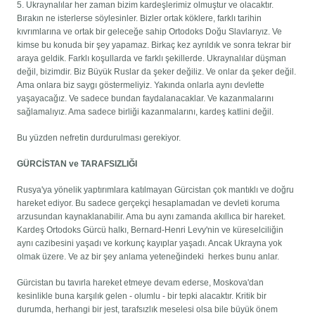
5. Ukraynalılar her zaman bizim kardeşlerimiz olmuştur ve olacaktır.
Bırakın ne isterlerse söylesinler. Bizler ortak köklere, farklı tarihin
kıvrımlarına ve ortak bir geleceğe sahip Ortodoks Doğu Slavlarıyız. Ve
kimse bu konuda bir şey yapamaz. Birkaç kez ayrıldık ve sonra tekrar bir
araya geldik. Farklı koşullarda ve farklı şekillerde. Ukraynalılar düşman
değil, bizimdir. Biz Büyük Ruslar da şeker değiliz. Ve onlar da şeker değil.
Ama onlara biz saygı göstermeliyiz. Yakında onlarla aynı devlette
yaşayacağız. Ve sadece bundan faydalanacaklar. Ve kazanmalarını
sağlamalıyız. Ama sadece birliği kazanmalarını, kardeş katlini değil.
Bu yüzden nefretin durdurulması gerekiyor.
GÜRCİSTAN ve TARAFSIZLIĞI
Rusya'ya yönelik yaptırımlara katılmayan Gürcistan çok mantıklı ve doğru
hareket ediyor. Bu sadece gerçekçi hesaplamadan ve devleti koruma
arzusundan kaynaklanabilir. Ama bu aynı zamanda akıllıca bir hareket.
Kardeş Ortodoks Gürcü halkı, Bernard-Henri Levy'nin ve küreselciliğin
aynı cazibesini yaşadı ve korkunç kayıplar yaşadı. Ancak Ukrayna yok
olmak üzere. Ve az bir şey anlama yeteneğindeki herkes bunu anlar.
Gürcistan bu tavırla hareket etmeye devam ederse, Moskova'dan
kesinlikle buna karşılık gelen - olumlu - bir tepki alacaktır. Kritik bir
durumda, herhangi bir jest, tarafsızlık meselesi olsa bile büyük önem