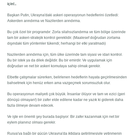
için!..
Başkan Putin, Ukrayna'daki askeri operasyonun hedeflerini özetledi:
Askerden arındırma ve Nazilerden arındırma.
Bu çok özel bir programdır: Zorla silahsızlandırma ve tüm bölge üzerinde
tam bir askeri-stratejik kontrol gereklidir. (Maalesef doğrudan zorlama
dışındaki tüm yöntemler tükendi; herhangi bir etki yaratmadı)
Nazilerden arındırma için, tüm ülke üzerinde tam siyasi ve idari kontrol.
Bu bir istek ya da dilek değildir. Bu bir emirdir. Ve uygulamak için
doğrudan ve net bir askeri komutaya sahip olmak gerekir.
Elbette çatışmalar sürerken, belirlenen hedeflerin hayata geçirilmesinden
bahsetmek için henüz erken ama vazgeçmek sorumsuzluk olur.
Bu operasyonun maliyeti çok büyük. İnsanlar ölüyor ve tam ve ezici (geri
dönüşü olmayan!) bir zafer elde edilene kadar ne yazık ki giderek daha
fazla ölmeye devam edecek.
Ve işte en önemli şey burada başlıyor: Bir zafer kazanmak için net bir
eylem planınız olması gerekir.
Rusya'ya bağlı bir gücün Ukrayna'da iktidara getirilmesiyle yetinmenin