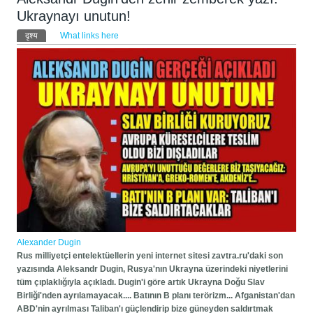
Ukraynayı unutun!
प्राथमिक टैब्स
दृश्य
(active tab)
What links here
Alexander Dugin
Rus milliyetçi entelektüellerin yeni internet sitesi zavtra.ru'daki son
yazısında Aleksandr Dugin, Rusya'nın Ukrayna üzerindeki niyetlerini
tüm çıplaklığıyla açıkladı. Dugin'i göre artık Ukrayna Doğu Slav
Birliği'nden ayrılamayacak.... Batının B planı terörizm... Afganistan'dan
ABD'nin ayrılması Taliban'ı güçlendirip bize güneyden saldırtmak