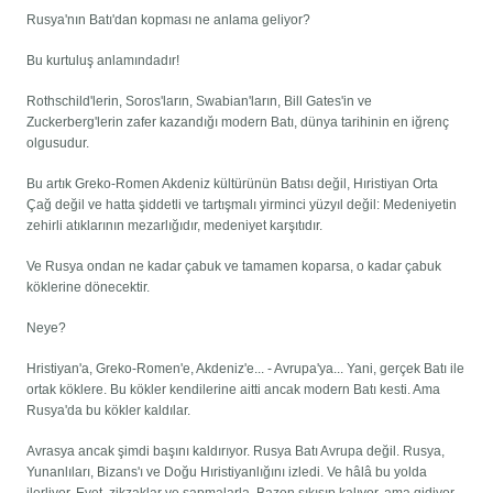
Rusya'nın Batı'dan kopması ne anlama geliyor?
Bu kurtuluş anlamındadır!
Rothschild'lerin, Soros'ların, Swabian'ların, Bill Gates'in ve
Zuckerberg'lerin zafer kazandığı modern Batı, dünya tarihinin en iğrenç
olgusudur.
Bu artık Greko-Romen Akdeniz kültürünün Batısı değil, Hıristiyan Orta
Çağ değil ve hatta şiddetli ve tartışmalı yirminci yüzyıl değil: Medeniyetin
zehirli atıklarının mezarlığıdır, medeniyet karşıtıdır.
Ve Rusya ondan ne kadar çabuk ve tamamen koparsa, o kadar çabuk
köklerine dönecektir.
Neye?
Hristiyan'a, Greko-Romen'e, Akdeniz'e... - Avrupa'ya... Yani, gerçek Batı ile
ortak köklere. Bu kökler kendilerine aitti ancak modern Batı kesti. Ama
Rusya'da bu kökler kaldılar.
Avrasya ancak şimdi başını kaldırıyor. Rusya Batı Avrupa değil. Rusya,
Yunanlıları, Bizans'ı ve Doğu Hıristiyanlığını izledi. Ve hâlâ bu yolda