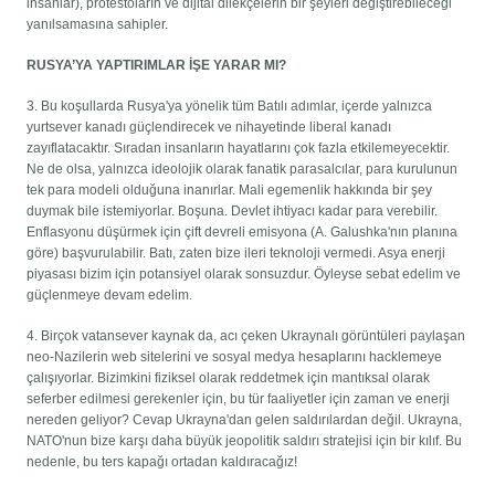
insanlar), protestoların ve dijital dilekçelerin bir şeyleri değiştirebileceği
yanılsamasına sahipler.
RUSYA’YA YAPTIRIMLAR İŞE YARAR MI?
3. Bu koşullarda Rusya'ya yönelik tüm Batılı adımlar, içerde yalnızca
yurtsever kanadı güçlendirecek ve nihayetinde liberal kanadı
zayıflatacaktır. Sıradan insanların hayatlarını çok fazla etkilemeyecektir.
Ne de olsa, yalnızca ideolojik olarak fanatik parasalcılar, para kurulunun
tek para modeli olduğuna inanırlar. Mali egemenlik hakkında bir şey
duymak bile istemiyorlar. Boşuna. Devlet ihtiyacı kadar para verebilir.
Enflasyonu düşürmek için çift devreli emisyona (A. Galushka'nın planına
göre) başvurulabilir. Batı, zaten bize ileri teknoloji vermedi. Asya enerji
piyasası bizim için potansiyel olarak sonsuzdur. Öyleyse sebat edelim ve
güçlenmeye devam edelim.
4. Birçok vatansever kaynak da, acı çeken Ukraynalı görüntüleri paylaşan
neo-Nazilerin web sitelerini ve sosyal medya hesaplarını hacklemeye
çalışıyorlar. Bizimkini fiziksel olarak reddetmek için mantıksal olarak
seferber edilmesi gerekenler için, bu tür faaliyetler için zaman ve enerji
nereden geliyor? Cevap Ukrayna'dan gelen saldırılardan değil. Ukrayna,
NATO'nun bize karşı daha büyük jeopolitik saldırı stratejisi için bir kılıf. Bu
nedenle, bu ters kapağı ortadan kaldıracağız!