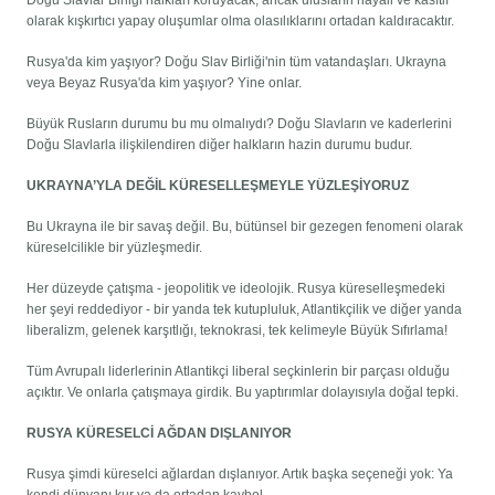
Doğu Slavlar Birliği halkları koruyacak, ancak ulusların hayali ve kasıtlı
olarak kışkırtıcı yapay oluşumlar olma olasılıklarını ortadan kaldıracaktır.
Rusya'da kim yaşıyor? Doğu Slav Birliği'nin tüm vatandaşları. Ukrayna
veya Beyaz Rusya'da kim yaşıyor? Yine onlar.
Büyük Rusların durumu bu mu olmalıydı? Doğu Slavların ve kaderlerini
Doğu Slavlarla ilişkilendiren diğer halkların hazin durumu budur.
UKRAYNA’YLA DEĞİL KÜRESELLEŞMEYLE YÜZLEŞİYORUZ
Bu Ukrayna ile bir savaş değil. Bu, bütünsel bir gezegen fenomeni olarak
küreselcilikle bir yüzleşmedir.
Her düzeyde çatışma - jeopolitik ve ideolojik. Rusya küreselleşmedeki
her şeyi reddediyor - bir yanda tek kutupluluk, Atlantikçilik ve diğer yanda
liberalizm, gelenek karşıtlığı, teknokrasi, tek kelimeyle Büyük Sıfırlama!
Tüm Avrupalı ​​liderlerinin Atlantikçi liberal seçkinlerin bir parçası olduğu
açıktır. Ve onlarla çatışmaya girdik. Bu yaptırımlar dolayısıyla doğal tepki.
RUSYA KÜRESELCİ AĞDAN DIŞLANIYOR
Rusya şimdi küreselci ağlardan dışlanıyor. Artık başka seçeneği yok: Ya