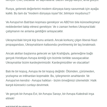
ilerliyor. Evet, zikzaklar ve sapmalarla. Bazen sıkışıp kalıyor, ama gidiyor.
Rusya, gelenek değerlerini modern dünyaya karşı savunmak için ayağa
kalktı. Bu tam da "modern dünyaya isyan"dır; bilmiyor muydunuz?
Ve Avrupa'nın Batı'dan kopması gerekiyor ve ABD'nin bile küreselleşmeyi
reddedenleri takip etmesi gerekiyor. Ve o zaman herkes Ukrayna'daki
çatışmanın ne anlama geldiğini anlayacaktır.
Ukrayna'daki birçok kişi bunu anlardı. Ancak korkunç çılgın liberal-Nazi
propagandası, Ukraynalıların kafasında çevrilmemiş bir taş bırakmadı.
Ancak akılları başlarına gelecek ve Işık Krallığıyla, geleneğine bağlı
gerçek Hıristiyan Avrupa kimliği için bizimle birlikte savaşacaklar.
Ukraynalılar bizim kardeşlerimizdir. Kardeşimizdiler ve olacaklar!
Batı ile bir kopuş, Avrupa ile bir kopuş değildir. Ölümden, çürümeden,
yozlaşma ve intihardan kopmaktır. Bu, iyileşmenin anahtarıdır. Ve
Avrupa'nın kendisi - Avrupa halkları - bizim örneğimizi izlemelidir: Halk
karşıtı küreselci cuntayı devirmek.
Ve gerçek bir Avrupa Evi, bir Avrupa Sarayı, bir Avrupa Katedrali inşa
etmek!