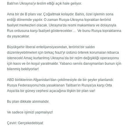
Batı'nın Ukrayna'yı teslim ettiği açık hale geliyor.
Ama bir de B planı var. Çoğaltmak kolaydır. Bahis, özel işlemin sona
erdiği dönemde yapılır. O zaman Rusya-Ukrayna toprakları terörist
faaliyet merkezleri olacak. Ukrayna'da resmi makamlara ve dolaysıyla
Rus ordusuna karşı faaliyet gösterecekler… Ve bunu Rusya topraklarına
da yayacaklar.
Büyükşehir liberal entelijansiyasından, terörist bir saldırı
düzenleyebilmeleri için birkaç Nazi'yi üstünü örterek korumaları kibarca
istenecek! Amaç kurtarılmış Ukrayna’da bir rejim değişikliği operasyonu
için kaos ve ön koşul yaratmaktır. Yabancı servis danışmanları bunun için
bilenmiş bekliyorlar!
ABD birliklerinin Afganistan'dan çekilmesiyle de bir şeyler planlandı:
Rusya Federasyonu'nda yasaklanan Taliban'ın Rusya'ya karşı Orta
Asya'da bir güney cephesi açacağına ilişkin bir plan var!
Bu plan dikkate alınmalıdır.
Ve sadece işimizi yapmalıyız!
Çeviri: Gerçekedebiyat