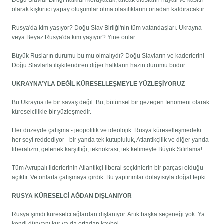
Doğu Slavlar Birliği halkları koruyacak, ancak ulusların hayali ve kasıtlı
olarak kışkırtıcı yapay oluşumlar olma olasılıklarını ortadan kaldıracaktır.
Rusya'da kim yaşıyor? Doğu Slav Birliği'nin tüm vatandaşları. Ukrayna
veya Beyaz Rusya'da kim yaşıyor? Yine onlar.
Büyük Rusların durumu bu mu olmalıydı? Doğu Slavların ve kaderlerini
Doğu Slavlarla ilişkilendiren diğer halkların hazin durumu budur.
UKRAYNA’YLA DEĞİL KÜRESELLEŞMEYLE YÜZLEŞİYORUZ
Bu Ukrayna ile bir savaş değil. Bu, bütünsel bir gezegen fenomeni olarak
küreselcilikle bir yüzleşmedir.
Her düzeyde çatışma - jeopolitik ve ideolojik. Rusya küreselleşmedeki
her şeyi reddediyor - bir yanda tek kutupluluk, Atlantikçilik ve diğer yanda
liberalizm, gelenek karşıtlığı, teknokrasi, tek kelimeyle Büyük Sıfırlama!
Tüm Avrupalı ​​liderlerinin Atlantikçi liberal seçkinlerin bir parçası olduğu
açıktır. Ve onlarla çatışmaya girdik. Bu yaptırımlar dolayısıyla doğal tepki.
RUSYA KÜRESELCİ AĞDAN DIŞLANIYOR
Rusya şimdi küreselci ağlardan dışlanıyor. Artık başka seçeneği yok: Ya