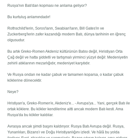
Rusya'nın Batı'dan kopması ne anlama geliyor?
Bu kurtuluş anlamındadır!
Rothschild'lerin, Soros'ların, Swabian'ların, Bill Gates'in ve
Zuckerberg'lerin zafer kazandığı modern Batı, dünya tarihinin en iğrenç
olgusudur.
Bu artık Greko-Romen Akdeniz kültürünün Batısı değil, Hıristiyan Orta
Çağ değil ve hatta şiddetli ve tartışmalı yirminci yüzyıl değil: Medeniyetin
zehirli atıklarının mezarlığıdır, medeniyet karşıtıdır.
Ve Rusya ondan ne kadar çabuk ve tamamen koparsa, o kadar çabuk
köklerine dönecektir.
Neye?
Hristiyan'a, Greko-Romen'e, Akdeniz'e... - Avrupa'ya... Yani, gerçek Batı ile
ortak köklere. Bu kökler kendilerine aitti ancak modern Batı kesti. Ama
Rusya'da bu kökler kaldılar.
Avrasya ancak şimdi başını kaldırıyor. Rusya Batı Avrupa değil. Rusya,
Yunanlıları, Bizans'ı ve Doğu Hıristiyanlığını izledi. Ve hâlâ bu yolda