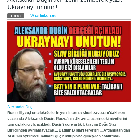
Ukraynayı unutun!
לשוניות ראשיות
תצוגה
What links here
(לשונית פעילה)
Alexander Dugin
Rus milliyetçi entelektüellerin yeni internet sitesi zavtra.ru'daki son
yazısında Aleksandr Dugin, Rusya'nın Ukrayna üzerindeki niyetlerini
tüm çıplaklığıyla açıkladı. Dugin'i göre artık Ukrayna Doğu Slav
Birliği'nden ayrılamayacak.... Batının B planı terörizm... Afganistan'dan
ABD'nin ayrılması Taliban'ı güçlendirip bize güneyden saldırtmak