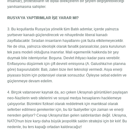
insanlar), protestoların ve dijital dilekçelerin bir şeyleri değiştirebileceği
yanılsamasına sahipler.
RUSYA’YA YAPTIRIMLAR İŞE YARAR MI?
3. Bu koşullarda Rusya'ya yönelik tüm Batılı adımlar, içerde yalnızca
yurtsever kanadı güçlendirecek ve nihayetinde liberal kanadı
zayıflatacaktır. Sıradan insanların hayatlarını çok fazla etkilemeyecektir.
Ne de olsa, yalnızca ideolojik olarak fanatik parasalcılar, para kurulunun
tek para modeli olduğuna inanırlar. Mali egemenlik hakkında bir şey
duymak bile istemiyorlar. Boşuna. Devlet ihtiyacı kadar para verebilir.
Enflasyonu düşürmek için çift devreli emisyona (A. Galushka'nın planına
göre) başvurulabilir. Batı, zaten bize ileri teknoloji vermedi. Asya enerji
piyasası bizim için potansiyel olarak sonsuzdur. Öyleyse sebat edelim ve
güçlenmeye devam edelim.
4. Birçok vatansever kaynak da, acı çeken Ukraynalı görüntüleri paylaşan
neo-Nazilerin web sitelerini ve sosyal medya hesaplarını hacklemeye
çalışıyorlar. Bizimkini fiziksel olarak reddetmek için mantıksal olarak
seferber edilmesi gerekenler için, bu tür faaliyetler için zaman ve enerji
nereden geliyor? Cevap Ukrayna'dan gelen saldırılardan değil. Ukrayna,
NATO'nun bize karşı daha büyük jeopolitik saldırı stratejisi için bir kılıf. Bu
nedenle, bu ters kapağı ortadan kaldıracağız!