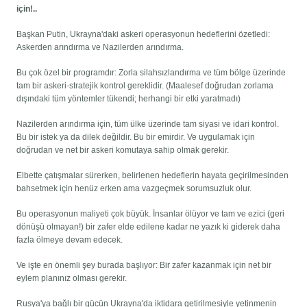
için!..
Başkan Putin, Ukrayna'daki askeri operasyonun hedeflerini özetledi:
Askerden arındırma ve Nazilerden arındırma.
Bu çok özel bir programdır: Zorla silahsızlandırma ve tüm bölge üzerinde
tam bir askeri-stratejik kontrol gereklidir. (Maalesef doğrudan zorlama
dışındaki tüm yöntemler tükendi; herhangi bir etki yaratmadı)
Nazilerden arındırma için, tüm ülke üzerinde tam siyasi ve idari kontrol.
Bu bir istek ya da dilek değildir. Bu bir emirdir. Ve uygulamak için
doğrudan ve net bir askeri komutaya sahip olmak gerekir.
Elbette çatışmalar sürerken, belirlenen hedeflerin hayata geçirilmesinden
bahsetmek için henüz erken ama vazgeçmek sorumsuzluk olur.
Bu operasyonun maliyeti çok büyük. İnsanlar ölüyor ve tam ve ezici (geri
dönüşü olmayan!) bir zafer elde edilene kadar ne yazık ki giderek daha
fazla ölmeye devam edecek.
Ve işte en önemli şey burada başlıyor: Bir zafer kazanmak için net bir
eylem planınız olması gerekir.
Rusya'ya bağlı bir gücün Ukrayna'da iktidara getirilmesiyle yetinmenin