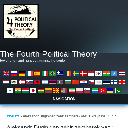
דילוג לתוכן העיקרי
The Fourth Political Theory
beyond left and right but against the center
NAVIGATION
הינך נמצא כאן
דף הבית
» Aleksandr Dugin'den zehir zemberek yazı: Ukraynayı unutun!
Aleksandr Dugin'den zehir zemberek yazı: