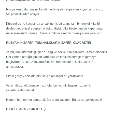
kendi dünyanı kur ya da ortadan kaybol.
Rusya kendi dünyasını, kendi medeniyetini inşa etmek için bir rota çizdi.
Ve şimdi ilk adım atılıyor.
Küreselleşme karşısında ancak geniş bir alan, yani bir devlet-kıta, bir
devlet-medeniyet egemen olabilir. Hiçbir ülke böyle tam bir kapanmayı
uzun süre sürdüremez. Rusya şimdi küresel bir direniş alanı yaratıyor.
RUSYA’NIN ZAFERİ TÜM HALKLARIN ZAFERİ OLACAKTIR
Zaferi, tüm alternatif güçlerin - sağ ve sol ve tüm halkların - zaferi olacaktır.
Her zaman olduğu gibi en karmaşık ve tehlikeli süreçlere girmeye
başlıyoruz. Ama biz kazandığımızda herkes onları kullanacak. Bu
amaçlanıyor.
Şimdi gerçek çok kutupluluk için ön koşulları yaratıyoruz.
Ve şimdi bizi öldürmeye hazır olanlar, yarınki başarımızdan ilk
yararlananlar olacak.
Hemen hemen her zaman doğru olanı yazarım: Bu da gerçekleşecek!
BATI İLE ARA - KURTULUŞ