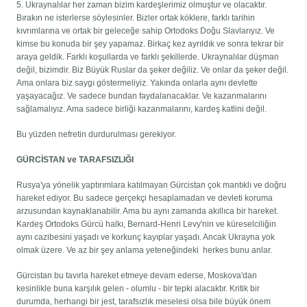
5. Ukraynalılar her zaman bizim kardeşlerimiz olmuştur ve olacaktır.
Bırakın ne isterlerse söylesinler. Bizler ortak köklere, farklı tarihin
kıvrımlarına ve ortak bir geleceğe sahip Ortodoks Doğu Slavlarıyız. Ve
kimse bu konuda bir şey yapamaz. Birkaç kez ayrıldık ve sonra tekrar bir
araya geldik. Farklı koşullarda ve farklı şekillerde. Ukraynalılar düşman
değil, bizimdir. Biz Büyük Ruslar da şeker değiliz. Ve onlar da şeker değil.
Ama onlara biz saygı göstermeliyiz. Yakında onlarla aynı devlette
yaşayacağız. Ve sadece bundan faydalanacaklar. Ve kazanmalarını
sağlamalıyız. Ama sadece birliği kazanmalarını, kardeş katlini değil.
Bu yüzden nefretin durdurulması gerekiyor.
GÜRCİSTAN ve TARAFSIZLIĞI
Rusya'ya yönelik yaptırımlara katılmayan Gürcistan çok mantıklı ve doğru
hareket ediyor. Bu sadece gerçekçi hesaplamadan ve devleti koruma
arzusundan kaynaklanabilir. Ama bu aynı zamanda akıllıca bir hareket.
Kardeş Ortodoks Gürcü halkı, Bernard-Henri Levy'nin ve küreselciliğin
aynı cazibesini yaşadı ve korkunç kayıplar yaşadı. Ancak Ukrayna yok
olmak üzere. Ve az bir şey anlama yeteneğindeki herkes bunu anlar.
Gürcistan bu tavırla hareket etmeye devam ederse, Moskova'dan
kesinlikle buna karşılık gelen - olumlu - bir tepki alacaktır. Kritik bir
durumda, herhangi bir jest, tarafsızlık meselesi olsa bile büyük önem