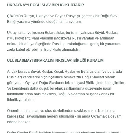
UKRAYNA’YI DOĞU SLAV BİRLİĞİ KURTARIR
Çözümün Rusya, Ukrayna ve Beyaz Rusya'yı içerecek bir Doğu Slav
Birliği yaratma yönünde olduğuna inanıyorum.
Ukraynalılar ve kısmen Belaruslular, bu ismin yalnızca Büyük Ruslara
(“Muskovitler”), yani Vladimir (Moskova) Rus'u yaratan ve ardından
onlara, bir dünya ölçeğinde Rus İmparatorluğunun geniş bir yorumunu
zorla kabul ettirebiliriz. Bu dikkate alınmalıdır.
ULUSLAŞMAYI BIRAKALIM IRK(SLAV) BİRLİĞİ KURALIM
Ancak burada Büyük Ruslar, Küçük Ruslar ve Belaruslular (ve bu arada
Rusinler) kendilerini hiçbir çekince olmaksızın Doğu Slavları olarak
görüyorlar. Öyleyse Doğu Slavlarını tek bir siyasi Birlik içinde birleştirelim.
Ve kendilerini daha düşük bir etnik sınıflandırma düzeyinde nasıl
tanımladıklarına bakılmaksızın, Doğu Slavlardan oluşacak ortak bir
liderlik yaratalım.
Önemli olan ulustan ve ulus-devletlerden uzaklaşmaktır. Ne de olsa,
kardeş katli savaşlarının nedeni uluslardır - şu anda Ukrayna'da devam
edene benzer.