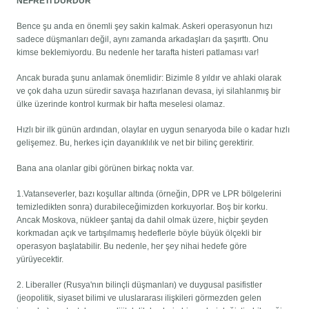
NEFRETİ DURDUR
Bence şu anda en önemli şey sakin kalmak. Askeri operasyonun hızı
sadece düşmanları değil, aynı zamanda arkadaşları da şaşırttı. Onu
kimse beklemiyordu. Bu nedenle her tarafta histeri patlaması var!
Ancak burada şunu anlamak önemlidir: Bizimle 8 yıldır ve ahlaki olarak
ve çok daha uzun süredir savaşa hazırlanan devasa, iyi silahlanmış bir
ülke üzerinde kontrol kurmak bir hafta meselesi olamaz.
Hızlı bir ilk günün ardından, olaylar en uygun senaryoda bile o kadar hızlı
gelişemez. Bu, herkes için dayanıklılık ve net bir bilinç gerektirir.
Bana ana olanlar gibi görünen birkaç nokta var.
1.Vatanseverler, bazı koşullar altında (örneğin, DPR ve LPR bölgelerini
temizledikten sonra) durabileceğimizden korkuyorlar. Boş bir korku.
Ancak Moskova, nükleer şantaj da dahil olmak üzere, hiçbir şeyden
korkmadan açık ve tartışılmamış hedeflerle böyle büyük ölçekli bir
operasyon başlatabilir. Bu nedenle, her şey nihai hedefe göre
yürüyecektir.
2. Liberaller (Rusya'nın bilinçli düşmanları) ve duygusal pasifistler
(jeopolitik, siyaset bilimi ve uluslararası ilişkileri görmezden gelen