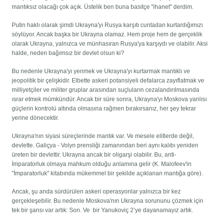
mantıksız olacağı çok açık. Üstelik ben buna basitçe "ihanet" derdim.
Putin haklı olarak şimdi Ukrayna'yı Rusya karşıtı cuntadan kurtardığımızı
söylüyor. Ancak başka bir Ukrayna olamaz. Hem proje hem de gerçeklik
olarak Ukrayna, yalnızca ve münhasıran Rusya'ya karşıydı ve olabilir. Aksi
halde, neden bağımsız bir devlet olsun ki?
Bu nedenle Ukrayna'yı yenmek ve Ukrayna'yı kurtarmak mantıklı ve
jeopolitik bir çelişkidir. Elbette askeri potansiyeli defalarca zayıflatmak ve
milliyetçiler ve militer gruplar arasından suçluların cezalandırılmasında
ısrar etmek mümkündür. Ancak bir süre sonra, Ukrayna'yı Moskova yanlısı
güçlerin kontrolü altında olmasına rağmen bırakırsanız, her şey tekrar
yerine dönecektir.
Ukrayna'nın siyasi süreçlerinde mantık var. Ve mesele elitlerde değil,
devlette. Galiçya - Volyn prensliği zamanından beri aynı kalıbı yeniden
üreten bir devlettir. Ukrayna ancak bir oligarşi olabilir. Bu, anti-
İmparatorluk olmaya mahkum olduğu anlamına gelir (K. Malofeev'in
"İmparatorluk" kitabında mükemmel bir şekilde açıklanan mantığa göre).
Ancak, şu anda sürdürülen askeri operasyonlar yalnızca bir kez
gerçekleşebilir. Bu nedenle Moskova'nın Ukrayna sorununu çözmek için
tek bir şansı var artık: Son. Ve bir Yanukoviç 2’ye dayanamayız artık.