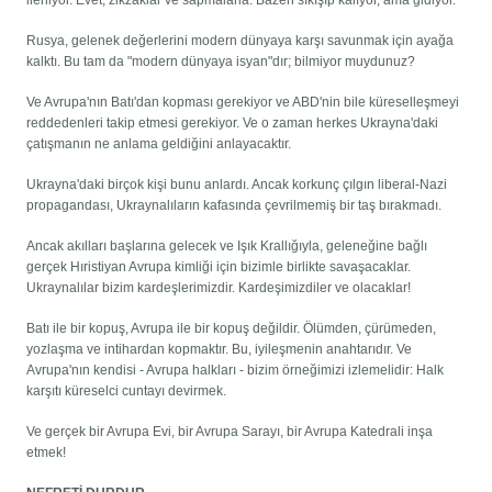
ilerliyor. Evet, zikzaklar ve sapmalarla. Bazen sıkışıp kalıyor, ama gidiyor.
Rusya, gelenek değerlerini modern dünyaya karşı savunmak için ayağa
kalktı. Bu tam da "modern dünyaya isyan"dır; bilmiyor muydunuz?
Ve Avrupa'nın Batı'dan kopması gerekiyor ve ABD'nin bile küreselleşmeyi
reddedenleri takip etmesi gerekiyor. Ve o zaman herkes Ukrayna'daki
çatışmanın ne anlama geldiğini anlayacaktır.
Ukrayna'daki birçok kişi bunu anlardı. Ancak korkunç çılgın liberal-Nazi
propagandası, Ukraynalıların kafasında çevrilmemiş bir taş bırakmadı.
Ancak akılları başlarına gelecek ve Işık Krallığıyla, geleneğine bağlı
gerçek Hıristiyan Avrupa kimliği için bizimle birlikte savaşacaklar.
Ukraynalılar bizim kardeşlerimizdir. Kardeşimizdiler ve olacaklar!
Batı ile bir kopuş, Avrupa ile bir kopuş değildir. Ölümden, çürümeden,
yozlaşma ve intihardan kopmaktır. Bu, iyileşmenin anahtarıdır. Ve
Avrupa'nın kendisi - Avrupa halkları - bizim örneğimizi izlemelidir: Halk
karşıtı küreselci cuntayı devirmek.
Ve gerçek bir Avrupa Evi, bir Avrupa Sarayı, bir Avrupa Katedrali inşa
etmek!