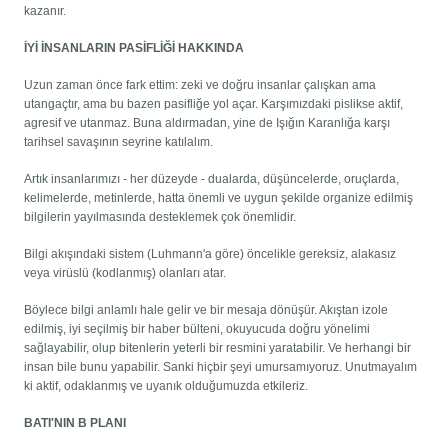
kazanır.
İYİ İNSANLARIN PASİFLİĞİ HAKKINDA
Uzun zaman önce fark ettim: zeki ve doğru insanlar çalışkan ama
utangaçtır, ama bu bazen pasifliğe yol açar. Karşımızdaki pislikse aktif,
agresif ve utanmaz. Buna aldırmadan, yine de Işığın Karanlığa karşı
tarihsel savaşının seyrine katılalım.
Artık insanlarımızı - her düzeyde - dualarda, düşüncelerde, oruçlarda,
kelimelerde, metinlerde, hatta önemli ve uygun şekilde organize edilmiş
bilgilerin yayılmasında desteklemek çok önemlidir.
Bilgi akışındaki sistem (Luhmann'a göre) öncelikle gereksiz, alakasız
veya virüslü (kodlanmış) olanları atar.
Böylece bilgi anlamlı hale gelir ve bir mesaja dönüşür. Akıştan izole
edilmiş, iyi seçilmiş bir haber bülteni, okuyucuda doğru yönelimi
sağlayabilir, olup bitenlerin yeterli bir resmini yaratabilir. Ve herhangi bir
insan bile bunu yapabilir. Sanki hiçbir şeyi umursamıyoruz. Unutmayalım
ki aktif, odaklanmış ve uyanık olduğumuzda etkileriz.
BATI'NIN B PLANI