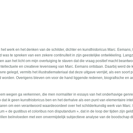
het werk en het denken van de schilder, dichter en kunsthistoricus Marc. Eemans, 
d was te spreken van een zekere continuïteit in zijn geestelijke ontwikkeling. Lan
aan het licht om mijn overtuiging te staven dat die vraag positief macht beantw
intellectuele en creatieve levensweg van Marc. Eemans ontstaan. Daarbij werd de
re gelegd, vermits het illustratiemateriaal dat deze uitgave verrijkt, als een soort p
d worden. Overigens bleven om voor de hand liggende redenen, biografische en 
t hem wegen ga verkennen, die men normaliter in essays van het onderhavige genre
zo dat ik geen kunsthistoricus ben en het derhalve als een punt van elementaire inte
laren om een verantwoord waardeoordeel over het schilderkunstig werk van Marc
ium « de gustibus et coloribus non disputandum », dat in de loop der tijden zijn gel
llen beïnvloeden met een onvermijdelijk subjectieve analyse van de boodschap d