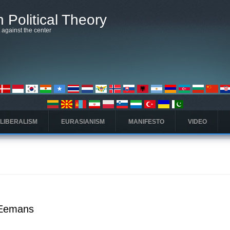
 Political Theory
t against the center
 LIBERALISM
EURASIANISM
MANIFESTO
VIDEO
. Eemans