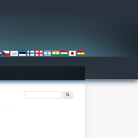
खोजी फारम
खोज्नुहोस्