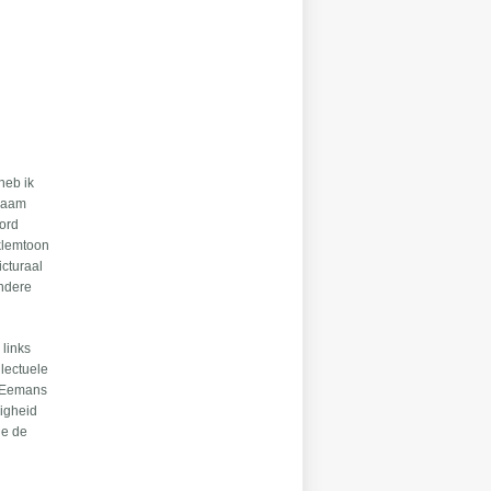
heb ik
gzaam
oord
 klemtoon
icturaal
andere
 links
llectuele
. Eemans
digheid
ie de