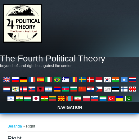
Lompat ke isi utama
The Fourth Political Theory
beyond left and right but against the center
NAVIGATION
Anda di sini
Beranda
» Right
Right