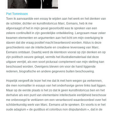
Piet Tommissen
Toen ik aanvaardde een essay te wijden aan het werk en het denken van
de schilder, dichter en kunsthistoricus Marc. Eemans, heb ik me
afgevraagd of het in mijn geval geoorloofd was te spreken van een
zekere continuïteit in zijn geestelijke ontwikkeling. Langzaam maar zeker
kwamen elementen en argumenten aan het licht om mijn overtuiging te
staven dat die vraag positief macht beantwoord worden. Aldus is deze
geschiedenis van de intellectuele en creatieve levensweg van Marc.
Eemans ontstaan. Daarbij werd de klemtoon vooral op zijn denken en op
zijn poëtisch oeuvre gelegd, vermits het illustratiemateriaal dat deze
uitgave verrijkt, als een soort picturaal complement van mijn stelling kan
beschouwd worden. Overigens bleven om voor de hand liggende
redenen, biografische en andere gegevens buiten beschouwing.
Hopelijk vergeeft de lezer het me dat ik met hem wegen ga verkennen,
die men normaliter in essays van het onderhavige genre links laat liggen.
Maar op de eerste plaats is het zo dat ik geen kunsthistoricus ben en het
derhalve als een punt van elementaire intellectuele eerlijkheid beschouw
me onbevoegd te verklaren om een verantwoord waardeoordeel over het
schilderkunstig werk van Marc. Eemans uit te spreken. En voorts is er het
oude adagium « de gustibus et coloribus non disputandum », dat in de