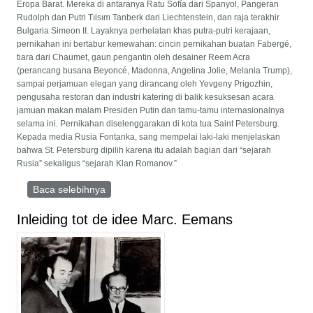
Eropa Barat. Mereka di antaranya Ratu Sofía dari Spanyol, Pangeran
Rudolph dan Putri Tılsım Tanberk dari Liechtenstein, dan raja terakhir
Bulgaria Simeon II. Layaknya perhelatan khas putra-putri kerajaan,
pernikahan ini bertabur kemewahan: cincin pernikahan buatan Fabergé,
tiara dari Chaumet, gaun pengantin oleh desainer Reem Acra
(perancang busana Beyoncé, Madonna, Angelina Jolie, Melania Trump),
sampai perjamuan elegan yang dirancang oleh Yevgeny Prigozhin,
pengusaha restoran dan industri katering di balik kesuksesan acara
jamuan makan malam Presiden Putin dan tamu-tamu internasionalnya
selama ini. Pernikahan diselenggarakan di kota tua Saint Petersburg.
Kepada media Rusia Fontanka, sang mempelai laki-laki menjelaskan
bahwa St. Petersburg dipilih karena itu adalah bagian dari “sejarah
Rusia” sekaligus “sejarah Klan Romanov.”
Baca selebihnya
mengenai Upaya Merestorasi Klan Romanov
yang Digilas Proletar Seabad Lalu
Inleiding tot de idee Marc. Eemans