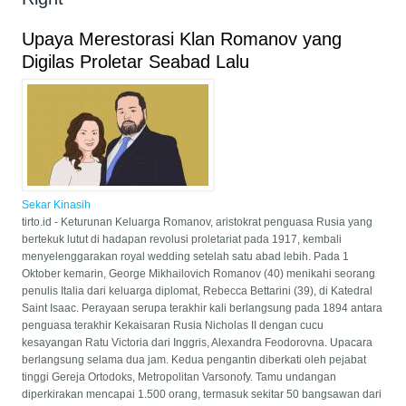
Upaya Merestorasi Klan Romanov yang
Digilas Proletar Seabad Lalu
Sekar Kinasih
tirto.id - Keturunan Keluarga Romanov, aristokrat penguasa Rusia yang
bertekuk lutut di hadapan revolusi proletariat pada 1917, kembali
menyelenggarakan royal wedding setelah satu abad lebih. Pada 1
Oktober kemarin, George Mikhailovich Romanov (40) menikahi seorang
penulis Italia dari keluarga diplomat, Rebecca Bettarini (39), di Katedral
Saint Isaac. Perayaan serupa terakhir kali berlangsung pada 1894 antara
penguasa terakhir Kekaisaran Rusia Nicholas II dengan cucu
kesayangan Ratu Victoria dari Inggris, Alexandra Feodorovna. Upacara
berlangsung selama dua jam. Kedua pengantin diberkati oleh pejabat
tinggi Gereja Ortodoks, Metropolitan Varsonofy. Tamu undangan
diperkirakan mencapai 1.500 orang, termasuk sekitar 50 bangsawan dari