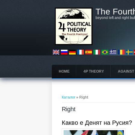
Премини към основното съдържание
The Fourth
beyond left and right bu
HOME
4P THEORY
AGAINST
Вие сте тук
Каталог
» Right
Right
Какво е Денят на Русия?