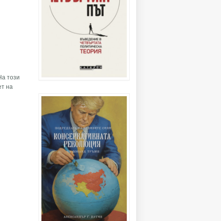
На този
ет на