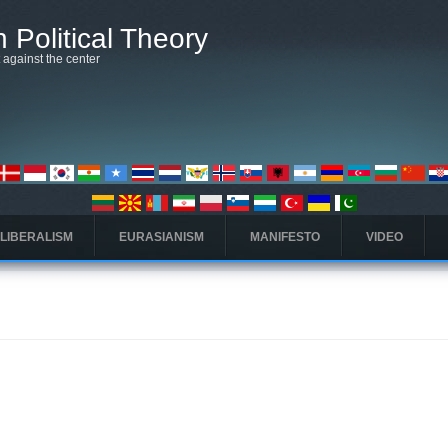
 Political Theory
t against the center
 LIBERALISM
EURASIANISM
MANIFESTO
VIDEO