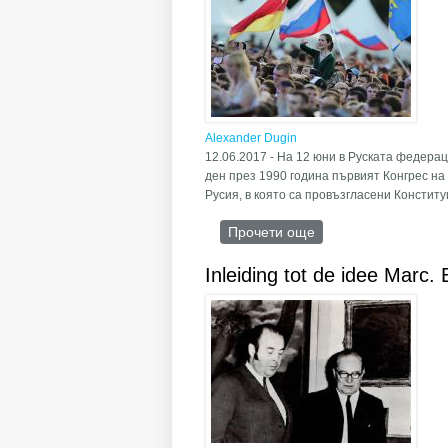
Alexander Dugin
12.06.2017 - На 12 юни в Руската федера
ден през 1990 година първият Конгрес н
Русия, в която са провъзгласени Конститу
Прочети още
about Какво е Деня
Inleiding tot de idee Marc