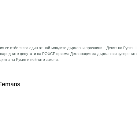
ция се отбелязва един от най-младите държавни празници – Денят на Русия. 
а народните депутати на РСФСР приема Декларация за държавния суверенит
цията на Русия и нейните закони.
т на Русия?
. Eemans