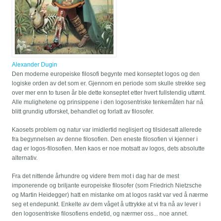
Alexander Dugin
Den moderne europeiske filosofi begynte med konseptet logos og den
logiske orden av det som er. Gjennom en periode som skulle strekke seg
over mer enn to tusen år ble dette konseptet etter hvert fullstendig uttømt.
Alle mulighetene og prinsippene i den logosentriske tenkemåten har nå
blitt grundig utforsket, behandlet og forlatt av filosofer.
Kaosets problem og natur var imidlertid neglisjert og tilsidesatt allerede
fra begynnelsen av denne filosofien. Den eneste filosofien vi kjenner i
dag er logos-filosofien. Men kaos er noe motsatt av logos, dets absolutte
alternativ.
Fra det nittende århundre og videre frem mot i dag har de mest
imponerende og briljante europeiske filosofer (som Friedrich Nietzsche
og Martin Heidegger) hatt en mistanke om at logos raskt var ved å nærme
seg et endepunkt. Enkelte av dem våget å uttrykke at vi fra nå av lever i
den logosentriske filosofiens endetid, og nærmer oss... noe annet.