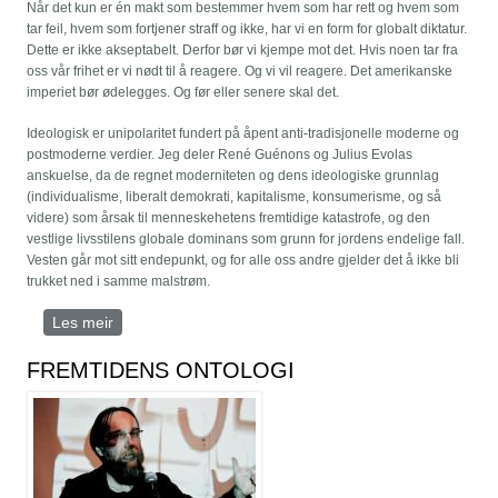
Når det kun er én makt som bestemmer hvem som har rett og hvem som
tar feil, hvem som fortjener straff og ikke, har vi en form for globalt diktatur.
Dette er ikke akseptabelt. Derfor bør vi kjempe mot det. Hvis noen tar fra
oss vår frihet er vi nødt til å reagere. Og vi vil reagere. Det amerikanske
imperiet bør ødelegges. Og før eller senere skal det.
Ideologisk er unipolaritet fundert på åpent anti-tradisjonelle moderne og
postmoderne verdier. Jeg deler René Guénons og Julius Evolas
anskuelse, da de regnet moderniteten og dens ideologiske grunnlag
(individualisme, liberalt demokrati, kapitalisme, konsumerisme, og så
videre) som årsak til menneskehetens fremtidige katastrofe, og den
vestlige livsstilens globale dominans som grunn for jordens endelige fall.
Vesten går mot sitt endepunkt, og for alle oss andre gjelder det å ikke bli
trukket ned i samme malstrøm.
Les meir
om Revolt mot den postmoderne verden
FREMTIDENS ONTOLOGI