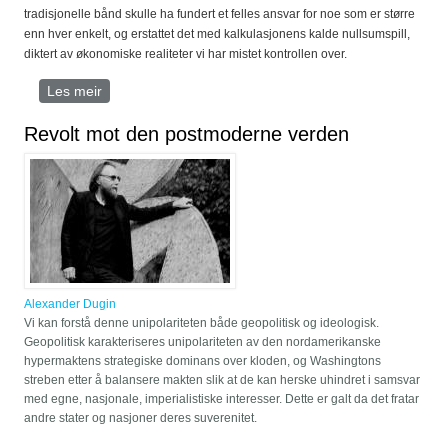
tradisjonelle bånd skulle ha fundert et felles ansvar for noe som er større
enn hver enkelt, og erstattet det med kalkulasjonens kalde nullsumspill,
diktert av økonomiske realiteter vi har mistet kontrollen over.
Les meir
om Germina Germana – Dugin og Neutzsky-Wulff,
radikale stemmer for en ny tid?
Revolt mot den postmoderne verden
Alexander Dugin
Vi kan forstå denne unipolariteten både geopolitisk og ideologisk.
Geopolitisk karakteriseres unipolariteten av den nordamerikanske
hypermaktens strategiske dominans over kloden, og Washingtons
streben etter å balansere makten slik at de kan herske uhindret i samsvar
med egne, nasjonale, imperialistiske interesser. Dette er galt da det fratar
andre stater og nasjoner deres suverenitet.