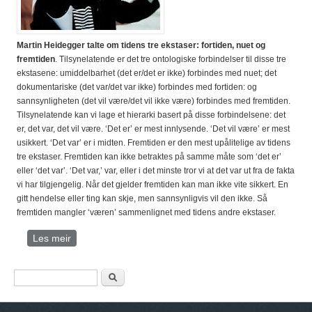
Martin Heidegger talte om tidens tre ekstaser: fortiden, nuet og
fremtiden
. Tilsynelatende er det tre ontologiske forbindelser til disse tre
ekstasene: umiddelbarhet (det er/det er ikke) forbindes med nuet; det
dokumentariske (det var/det var ikke) forbindes med fortiden: og
sannsynligheten (det vil være/det vil ikke være) forbindes med fremtiden.
Tilsynelatende kan vi lage et hierarki basert på disse forbindelsene: det
er, det var, det vil være. ‘Det er’ er mest innlysende. ‘Det vil være’ er mest
usikkert. ‘Det var’ er i midten. Fremtiden er den mest upålitelige av tidens
tre ekstaser. Fremtiden kan ikke betraktes på samme måte som ‘det er’
eller ‘det var’. ‘Det var,’ var, eller i det minste tror vi at det var ut fra de fakta
vi har tilgjengelig. Når det gjelder fremtiden kan man ikke vite sikkert. En
gitt hendelse eller ting kan skje, men sannsynligvis vil den ikke. Så
fremtiden mangler ‘væren’ sammenlignet med tidens andre ekstaser.
Les meir
om FREMTIDENS ONTOLOGI
Search form
Søk