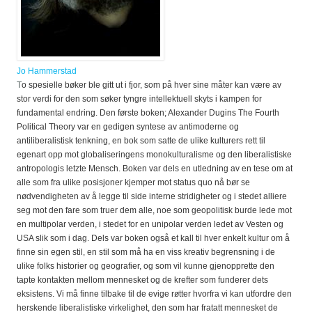
Jo Hammerstad
T
o spesielle bøker ble gitt ut i fjor, som på hver sine måter kan være av
stor verdi for den som søker tyngre intellektuell skyts i kampen for
fundamental endring. Den første boken; Alexander Dugins
The Fourth
Political Theory
var en gedigen syntese av antimoderne og
antiliberalistisk tenkning, en bok som satte de ulike kulturers rett til
egenart opp mot globaliseringens monokulturalisme og den liberalistiske
antropologis letzte Mensch. Boken var dels en utledning av en tese om at
alle som fra ulike posisjoner kjemper mot status quo nå bør se
nødvendigheten av å legge til side interne stridigheter og i stedet alliere
seg mot den fare som truer dem alle, noe som geopolitisk burde lede mot
en multipolar verden, i stedet for en unipolar verden ledet av Vesten og
USA slik som i dag. Dels var boken også et kall til hver enkelt kultur om å
finne sin egen stil, en stil som må ha en viss kreativ begrensning i de
ulike folks historier og geografier, og som vil kunne gjenopprette den
tapte kontakten mellom mennesket og de krefter som funderer dets
eksistens. Vi må finne tilbake til de evige røtter hvorfra vi kan utfordre den
herskende liberalistiske virkelighet, den som har fratatt mennesket de