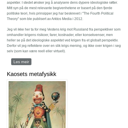
aspekter. I stedet ønsker jeg å analysere dens dypere ideologiske røtter.
Mitt syn på de mest relevante begivenhetene er basert på den fjerde
politiske teori, hvis prinsipper jeg har beskrevet i "The Fourth Political
Theory" som ble publisert av Arktos Media i 2012.
Jeg vil ikke her ta for meg Vestens krig mot Russland fra perspektiver som
omhandler krigens risikoer, farer, kostnader, eller konsekvenser, men
heller se på det ideologiske aspektet ved krigen fra et globalt perspektiv.
Derfor vil jeg reflektere over en slik krigs mening, og ikke over krigen i seg
selv (som kan være reell eller virtuell).
Les meir
om Krigen mot Russland og dens ideologiske
dimensjon
Kaosets metafysikk