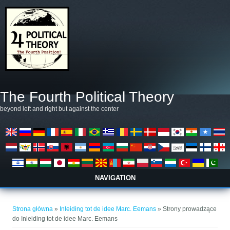
Przejdź do treści
The Fourth Political Theory
beyond left and right but against the center
NAVIGATION
Jesteś tutaj
Strona główna
»
Inleiding tot de idee Marc. Eemans
» Strony prowadzące
do Inleiding tot de idee Marc. Eemans