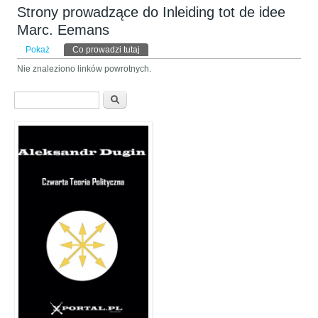
Strony prowadzące do Inleiding tot de idee
Marc. Eemans
Karty podstawowe
Pokaż
Co prowadzi tutaj
(aktywna karta)
Nie znaleziono linków powrotnych.
Formularz wyszukiwania
Szukaj