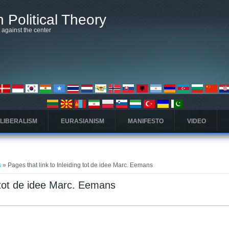
 Political Theory
t against the center
 LIBERALISM
EURASIANISM
MANIFESTO
VIDEO
s
» Pages that link to Inleiding tot de idee Marc. Eemans
g tot de idee Marc. Eemans