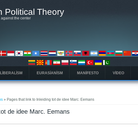
 Political Theory
t against the center
 LIBERALISM
EURASIANISM
MANIFESTO
VIDEO
ns
» Pages that link to Inleiding tot de idee Marc. Eemans
g tot de idee Marc. Eemans
 sekme)