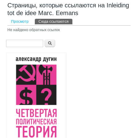
Страницы, которые ссылаются на Inleiding
tot de idee Marc. Eemans
Главные вкладки
Просмотр
Сюда ссылаются
(активная вкладка)
Не найдено обратных ссылок
Форма поиска
Поиск