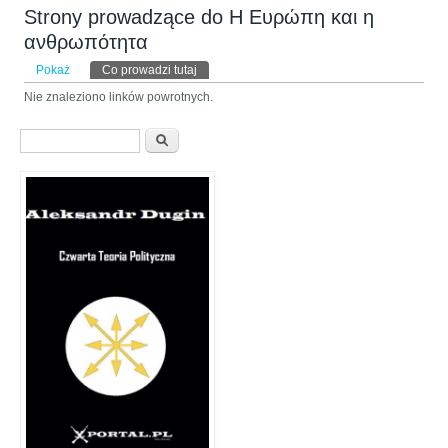
Strony prowadzące do Η Ευρώπη και η
ανθρωπότητα
Karty podstawowe
Pokaż
Co prowadzi tutaj
(aktywna karta)
Nie znaleziono linków powrotnych.
Formularz wyszukiwania
Szukaj