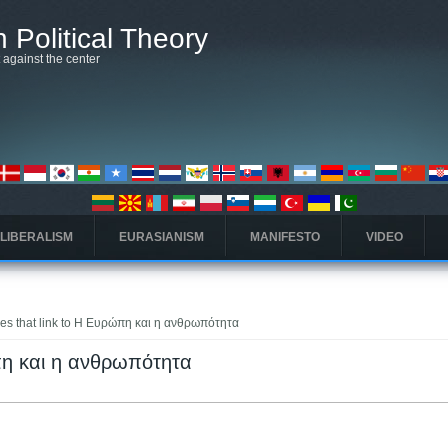
 Political Theory
t against the center
 LIBERALISM
EURASIANISM
MANIFESTO
VIDEO
es that link to Η Ευρώπη και η ανθρωπότητα
πη και η ανθρωπότητα