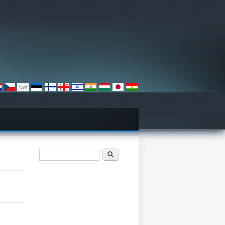
खोजी फारम
खोज्नुहोस्