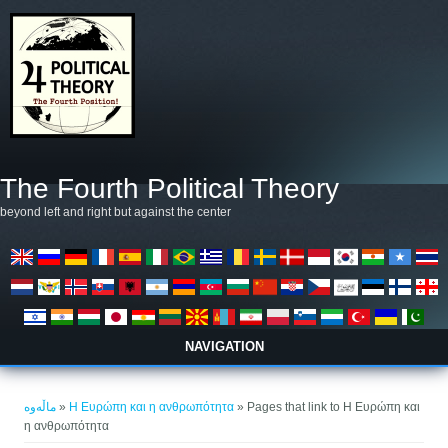
بازبدە بۆ ناوەڕۆکی سەرەکی
The Fourth Political Theory
beyond left and right but against the center
NAVIGATION
تۆ لێرەیت
ماڵەوە
»
Η Ευρώπη και η ανθρωπότητα
» Pages that link to Η Ευρώπη και
η ανθρωπότητα