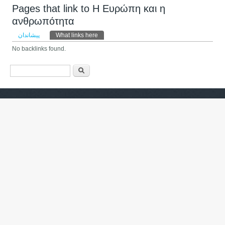
Pages that link to Η Ευρώπη και η
ανθρωπότητα
Primary tabs
پیشاندان
What links here
(active tab)
No backlinks found.
فۆرمی گەڕان
گەڕان