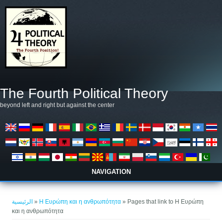
تجاوز إلى المحتوى الرئيسي
The Fourth Political Theory
beyond left and right but against the center
NAVIGATION
أنت هنا
الرئيسية
»
Η Ευρώπη και η ανθρωπότητα
» Pages that link to Η Ευρώπη
και η ανθρωπότητα