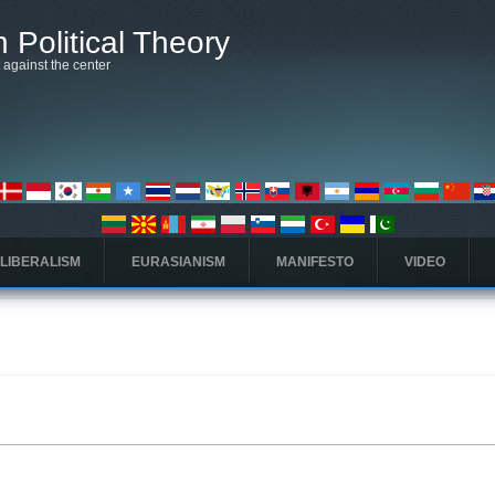
 Political Theory
t against the center
 LIBERALISM
EURASIANISM
MANIFESTO
VIDEO