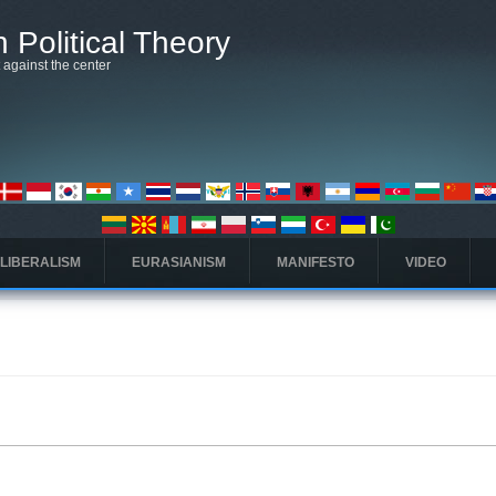
 Political Theory
t against the center
 LIBERALISM
EURASIANISM
MANIFESTO
VIDEO
ς