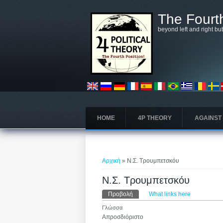
Παράκαμψη προς το κυρίως περιεχόμενο
The Fourth
beyond left and right bu
HOME
4P THEORY
AGAINST
Είστε εδώ
Αρχική
» Ν.Σ. Τρουμπετσκόυ
Ν.Σ. Τρουμπετσκόυ
Πρωτεύουσες καρτέλε
Προβολή
(ενεργή καρτέλα)
What links here
Γλώσσα
Απροσδιόριστο