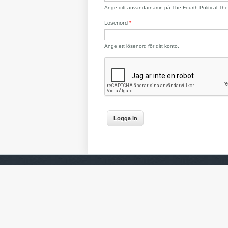
Ange ditt användarnamn på The Fourth Political The
Lösenord
*
Ange ett lösenord för ditt konto.