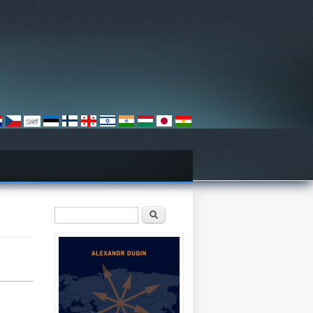
Sökformulär
Sök