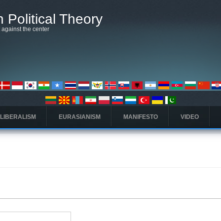
 Political Theory
t against the center
 LIBERALISM
EURASIANISM
MANIFESTO
VIDEO