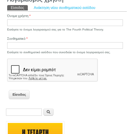
Πρωτεύουσες καρτέλες
Είσοδος
(ενεργή καρτέλα)
Ανάκτηση νέου συνθηματικού εισόδου
Όνομα χρήστη
*
Εισάγετε το όνομα λογαριασμού σας για το The Fourth Political Theory.
Συνθηματικό
*
Εισάγετε το συνθηματικό εισόδου που συνοδεύει το όνομα λογαριασμού σας.
Φόρμα αναζήτησης
Αναζήτηση