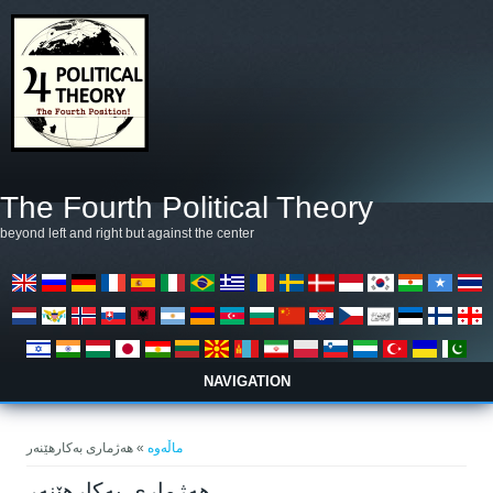
بازبدە بۆ ناوەڕۆکی سەرەکی
The Fourth Political Theory
beyond left and right but against the center
NAVIGATION
تۆ لێرەیت
ماڵەوە
» هەژماری بەکارهێنەر
هەژماری بەکارهێنەر