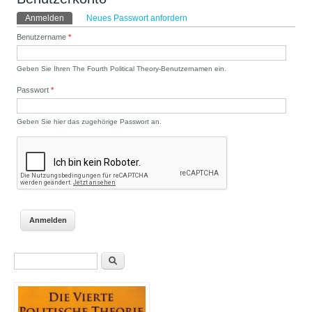
Haupt-Reiter
Anmelden
(aktiver Reiter)
Neues Passwort anfordern
Benutzername
*
Geben Sie Ihren The Fourth Political Theory-Benutzernamen ein.
Passwort
*
Geben Sie hier das zugehörige Passwort an.
Suchformular
Suche