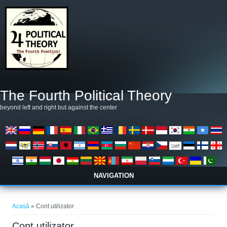
Mergi la conţinutul principal
The Fourth Political Theory
beyond left and right but against the center
NAVIGATION
Eşti aici
Acasă
» Cont utilizator
Cont utilizator