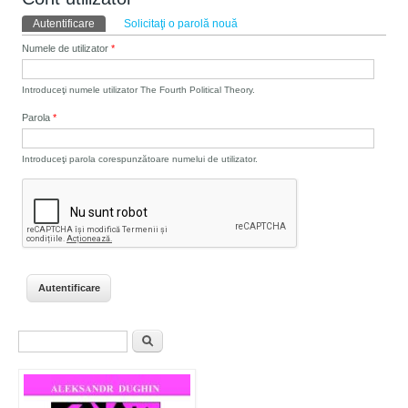
Taburi primare
Autentificare
(tab activ)
Solicitaţi o parolă nouă
Numele de utilizator
*
Introduceţi numele utilizator The Fourth Political Theory.
Parola
*
Introduceţi parola corespunzătoare numelui de utilizator.
Formular de căutare
Căutare