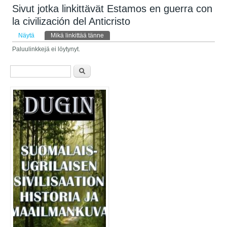
Sivut jotka linkittävät Estamos en guerra con
la civilización del Anticristo
Ensisijaiset välilehdet
Näytä
Mikä linkittää tänne
(aktiivinen välilehti)
Paluulinkkejä ei löytynyt.
Hakulomake
Etsi