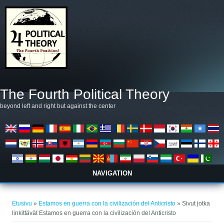
Hyppää pääsisältöön
The Fourth Political Theory
beyond left and right but against the center
NAVIGATION
Olet täällä
Etusivu
»
Estamos en guerra con la civilización del Anticristo
» Sivut jotka
linkittävät Estamos en guerra con la civilización del Anticristo