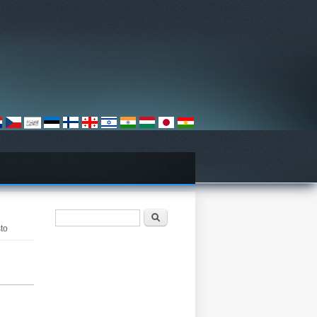
فۆرمی گەڕان
گەڕان
sto