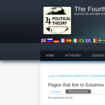
بازبدە بۆ ناوەڕۆکی سەرەکی
The Fourth
beyond left and right bu
HOME
4P THEORY
AGAINST
تۆ لێرەیت
ماڵەوە
»
Estamos en guerra con la civilización
Pages that link to Estamos e
Primary tabs
پیشاندان
What links here
(active tab)
No backlinks found.