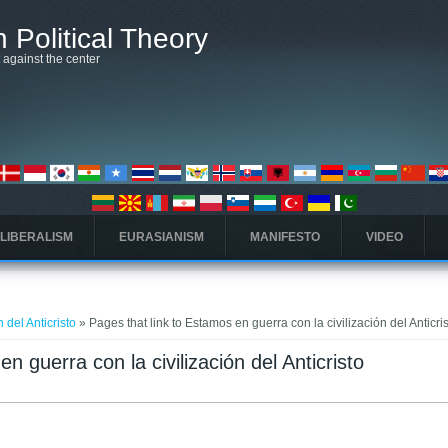
 Political Theory
t against the center
 LIBERALISM
EURASIANISM
MANIFESTO
VIDEO
 del Anticristo
» Pages that link to Estamos en guerra con la civilización del Anticri
n guerra con la civilización del Anticristo