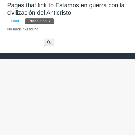
Pages that link to Estamos en guerra con la
civilización del Anticristo
Tab primer
Lihat
Pranala balik
(tab aktif)
No backlinks found.
Form pencarian
Pencarian