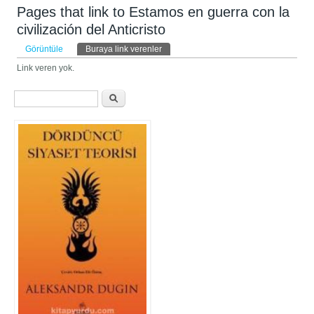
Pages that link to Estamos en guerra con la
civilización del Anticristo
Birincil sekmeler
Görüntüle
Buraya link verenler
(etkin sekme)
Link veren yok.
Arama formu
Ara