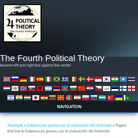
Ana içeriğe atla
The Fourth Political Theory
beyond left and right but against the center
NAVIGATION
Buradasınız
Anasayfa
»
Estamos en guerra con la civilización del Anticristo
» Pages
that link to Estamos en guerra con la civilización del Anticristo