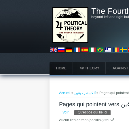
Aller au contenu principal
The Fourth
beyond left and right bu
HOME
4P THEORY
AGAINST
Vous êtes ici
Accueil
»
ألكسندر دوغين
Pages qu
Onglets principaux
Voir
Qu'est-ce qui lie ici
(onglet actif)
Aucun lien entrant (backlink) trouvé.