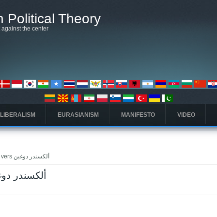
 Political Theory
t against the center
 LIBERALISM
EURASIANISM
MANIFESTO
VIDEO
» Pages qui pointent vers ألكسندر دوغين
i pointent vers ألكسندر دوغين